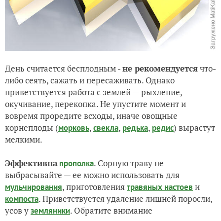
День считается бесплодным -
не рекомендуется
что-
либо сеять, сажать и пересаживать. Однако
приветствуется работа с землей — рыхление,
окучивание, перекопка. Не упустите момент и
вовремя проредите всходы, иначе овощные
корнеплоды (
,
,
,
) вырастут
морковь
свекла
редька
редис
мелкими.
Эффективна
. Сорную траву не
прополка
выбрасывайте — ее можно использовать для
, приготовления
и
мульчирования
травяных настоев
. Приветствуется удаление лишней поросли,
компоста
усов у
. Обратите внимание
земляники