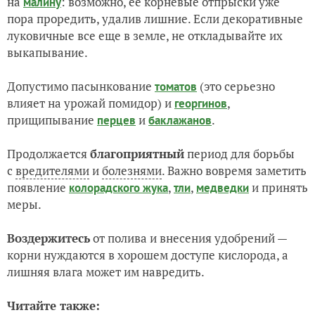
на
: возможно, ее корневые отпрыски уже
малину
пора проредить, удалив лишние. Если декоративные
луковичные все еще в земле, не откладывайте их
выкапывание.
Допустимо пасынкование
(это серьезно
томатов
влияет на урожай помидор) и
,
георгинов
прищипывание
и
.
перцев
баклажанов
Продолжается
благоприятный
период для борьбы
с
вредителями
и
болезнями
. Важно вовремя заметить
появление
,
,
и принять
колорадского жука
тли
медведки
меры.
Воздержитесь
от полива и внесения удобрений —
корни нуждаются в хорошем доступе кислорода, а
лишняя влага может им навредить.
Читайте также: