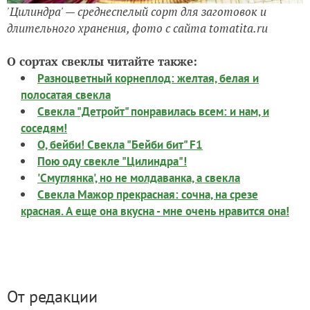
'Цилиндра' — среднеспелый сорт для заготовок и
длительного хранения, фото с сайта tomatita.ru
О сортах свеклы читайте также:
Разноцветный корнеплод: желтая, белая и
полосатая свекла
Свекла "Детройт" понравилась всем: и нам, и
соседям!
О, бейби! Свекла "Бейби бит" F1
Пою оду свекле "Цилиндра"!
'Смуглянка', но не молдаванка, а свекла
Свекла Мажор прекрасная: сочна, на срезе
красная. А еще она вкусна - мне очень нравится она!
От редакции