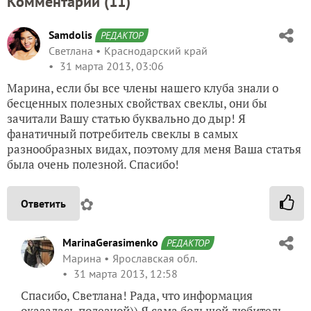
Комментарии (
11
)
Samdolis
РЕДАКТОР
Светлана
Краснодарский край
31 марта 2013, 03:06
Марина, если бы все члены нашего клуба знали о
бесценных полезных свойствах свеклы, они бы
зачитали Вашу статью буквально до дыр! Я
фанатичный потребитель свеклы в самых
разнообразных видах, поэтому для меня Ваша статья
была очень полезной. Спасибо!
✿
Ответить
MarinaGerasimenko
РЕДАКТОР
Марина
Ярославская обл.
31 марта 2013, 12:58
Спасибо, Светлана! Рада, что информация
оказалась полезной)) Я сама большой любитель