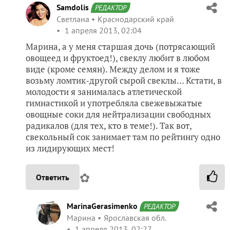
Samdolis
РЕДАКТОР
Светлана
Краснодарский край
1 апреля 2013, 02:04
Марина, а у меня старшая дочь (потрясающий
овощеед и фруктоед!), свеклу любит в любом
виде (кроме семян). Между делом и я тоже
возьму ломтик-другой сырой свеклы… Кстати, в
молодости я занималась атлетической
гимнастикой и употребляла свежевыжатые
овощные соки для нейтрализации свободных
радикалов (для тех, кто в теме!). Так вот,
свекольный сок занимает там по рейтингу одно
из лидирующих мест!
✿
Ответить
MarinaGerasimenko
РЕДАКТОР
Марина
Ярославская обл.
1 апреля 2013, 02:27