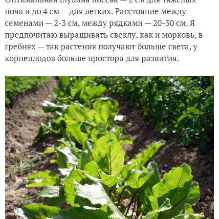
почв и до 4 см — для легких. Расстояние между
семенами — 2-3 см, между рядками — 20-30 см. Я
предпочитаю выращивать свеклу, как и морковь, в
гребнях — так растения получают больше света, у
корнеплодов больше простора для развития.