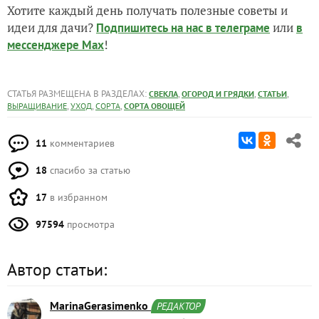
Хотите каждый день получать полезные советы и
идеи для дачи?
или
Подпишитесь на нас
в телеграме
в
!
мессенджере Max
СТАТЬЯ РАЗМЕЩЕНА В РАЗДЕЛАХ:
,
,
,
СВЕКЛА
ОГОРОД И ГРЯДКИ
СТАТЬИ
,
,
,
ВЫРАЩИВАНИЕ
УХОД
СОРТА
СОРТА ОВОЩЕЙ
11
комментариев
18
спасибо за статью
17
в избранном
97594
просмотра
Автор статьи:
MarinaGerasimenko
РЕДАКТОР