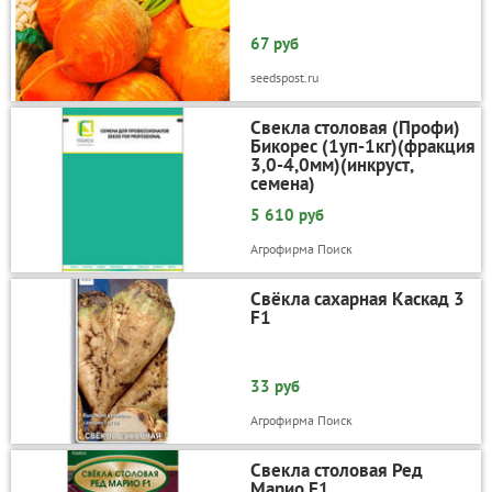
67 руб
seedspost.ru
Свекла столовая (Профи)
Бикорес (1уп-1кг)(фракция
3,0-4,0мм)(инкруст,
семена)
5 610 руб
Агрофирма Поиск
Свёкла сахарная Каскад 3
F1
33 руб
Агрофирма Поиск
Свекла столовая Ред
Марио F1