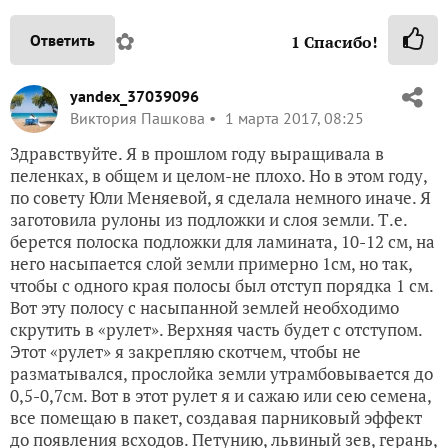
✿
Ответить
1
Спасибо!
yandex_37039096
Виктория Пашкова
1 марта 2017, 08:25
Здравствуйте. Я в прошлом году выращивала в
пеленках, в общем и целом-не плохо. Но в этом году,
по совету Юли Меняевой, я сделала немного иначе. Я
заготовила рулоны из подложки и слоя земли. Т.е.
берется полоска подложки для ламината, 10-12 см, на
него насыпается слой земли примерно 1см, но так,
чтобы с одного края полосы был отступ порядка 1 см.
Вот эту полосу с насыпанной землей необходимо
скрутить в «рулет». Верхняя часть будет с отступом.
Этот «рулет» я закрепляю скотчем, чтобы не
разматывался, прослойка земли утрамбовывается до
0,5-0,7см. Вот в этот рулет я и сажаю или сею семена,
все помещаю в пакет, создавая парниковый эффект
до появления всходов. Петунию, львиный зев, герань,