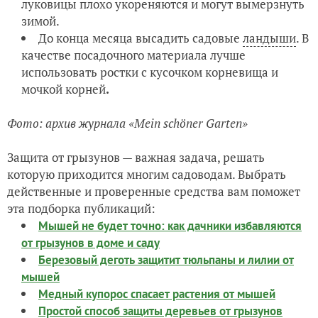
луковицы плохо укореняются и могут вымерзнуть
зимой.
До конца месяца высадить садовые
ландыши
. В
качестве посадочного материала лучше
использовать ростки с кусочком корневища и
мочкой корней
.
Фото: архив журнала «Mein schöner Garten»
Защита от грызунов — важная задача, решать
которую приходится многим садоводам. Выбрать
действенные и проверенные средства вам поможет
эта подборка публикаций:
Мышей не будет точно: как дачники избавляются
от грызунов в доме и саду
Березовый деготь защитит тюльпаны и лилии от
мышей
Медный купорос спасает растения от мышей
Простой способ защиты деревьев от грызунов