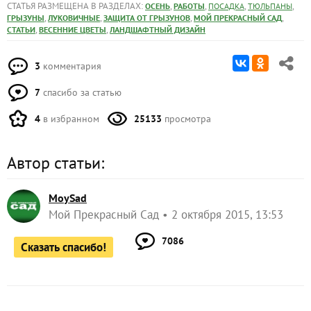
СТАТЬЯ РАЗМЕЩЕНА В РАЗДЕЛАХ:
,
,
,
,
ОСЕНЬ
РАБОТЫ
ПОСАДКА
ТЮЛЬПАНЫ
,
,
,
,
ГРЫЗУНЫ
ЛУКОВИЧНЫЕ
ЗАЩИТА ОТ ГРЫЗУНОВ
МОЙ ПРЕКРАСНЫЙ САД
,
,
СТАТЬИ
ВЕСЕННИЕ ЦВЕТЫ
ЛАНДШАФТНЫЙ ДИЗАЙН
3
комментария
7
спасибо за статью
4
в избранном
25133
просмотра
Автор статьи:
MoySad
Мой Прекрасный Сад
2 октября 2015, 13:53
7086
Сказать спасибо!