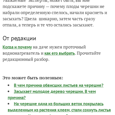
Уважаемые эксперты, может быть, вы мне
подскажете причину — почему плоды черешни не
набрали определенную спелось, начали краснеть и
засыхать? Цвела шикарно, затем часть сразу
отпала, а теперь и те что остались засыхают.
От редакции
на даче нужен проточный
Когда и почему
воднонагреватель и
. Прочитайте
как его выбрать
редакционный разбор.
Это может быть полезным:
В чем причина обвисших листьев на черешне?
Засыхает молодое дерево черешни. В чем
причина?
На черешне одна из больших веток покрылась
выделенным из растения клеем, стали сохнуть листья