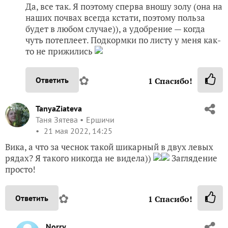
Да, все так. Я поэтому сперва вношу золу (она на
наших почвах всегда кстати, поэтому польза
будет в любом случае)), а удобрение — когда
чуть потеплеет. Подкормки по листу у меня как-
то не прижились
✿
Ответить
1
Спасибо!
TanyaZiateva
Таня Зятева
Ершичи
21 мая 2022, 14:25
Вика, а что за чеснок такой шикарный в двух левых
рядах? Я такого никогда не видела))
Заглядение
просто!
✿
Ответить
1
Спасибо!
Norry