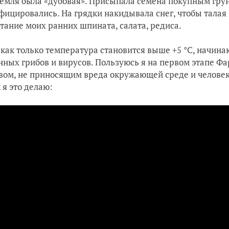
земля была «дубовая». Присыпала семена покупным грун
фицировались. На грядки накидывала снег, чтобы талая
тание моих ранних шпината, салата, редиса.
 как только температура становится выше +5 °C, начин
нных грибов и вирусов. Пользуюсь я на первом этапе 
вом, не приносящим вреда окружающей среде и человек
к я это делаю: