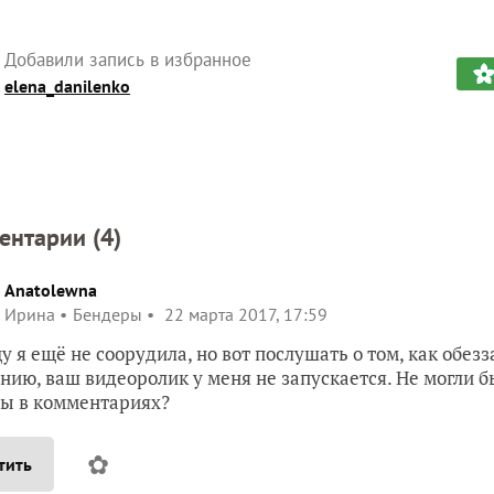
Добавили запись в избранное
elena_danilenko
ентарии (
4
)
Anatolewna
Ирина
Бендеры
22 марта 2017, 17:59
у я ещё не соорудила, но вот послушать о том, как обезз
нию, ваш видеоролик у меня не запускается. Не могли 
ы в комментариях?
✿
тить