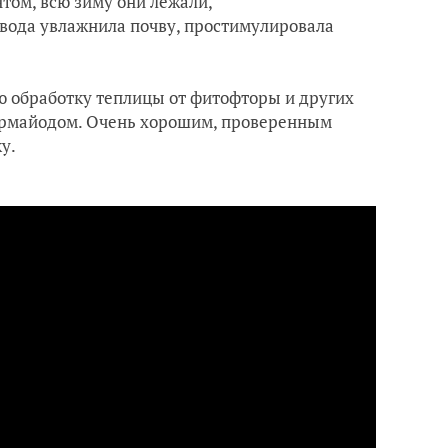
том, всю зиму они лежали,
 вода увлажнила почву, простимулировала
аю обработку теплицы от фитофторы и других
Фармайодом. Очень хорошим, проверенным
у.