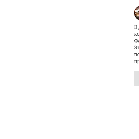
В
к
Ф
Э
п
п