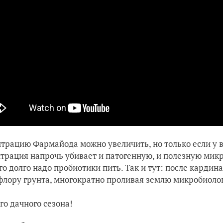
трацию Фармайода можно увеличить, но только если у ва
трация напрочь убивает и патогенную, и полезную микр
го долго надо пробиотики пить. Так и тут: после карди
лору грунта, многократно проливая землю микробиоло
го дачного сезона!