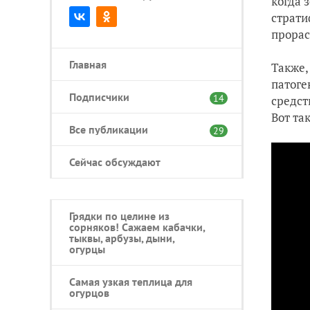
когда 
страти
прорас
Главная
Также,
патоге
Подписчики
14
средст
Вот та
Все публикации
29
Сейчас обсуждают
Грядки по целине из
сорняков! Сажаем кабачки,
тыквы, арбузы, дыни,
огурцы
Самая узкая теплица для
огурцов