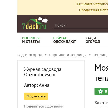
Наш сайт использ
Продолжая испо
ВОПРОСЫ
СЕЙЧАС
САД И
И ОТВЕТЫ
ОБСУЖДАЮТ
ОГОРОД
сад и огород
парники и теплицы
теплиц
Моя
Журнал садовода
Obzorobovsem
те
Автор:
Анна
В
Подписаться
Как то
Поделиться с друзьями