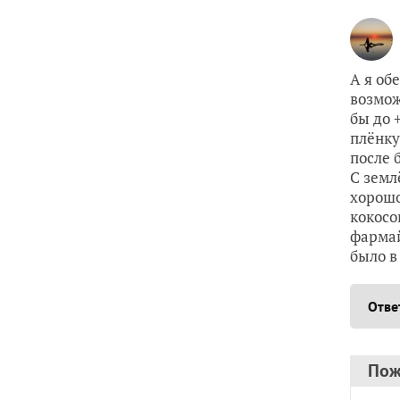
А я об
возмож
бы до 
плёнку
после 
С земл
хорошо
кокосо
фармай
было в
Отве
Пож