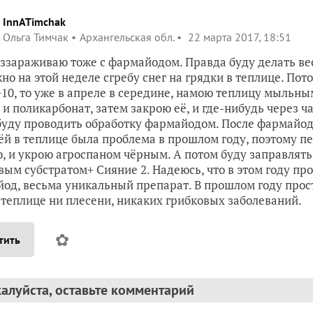
InnATimchak
Ольга Тимчак
Архангельская обл.
22 марта 2017, 18:51
еззараживаю тоже с фармайодом. Правда буду делать весн
но на этой неделе сгребу снег на грядки в теплице. Пото
+10, то уже в апреле в середине, намою теплицу мыльн
 и поликарбонат, затем закрою её, и где-нибудь через ч
буду проводить обработку фармайодом. После фармайод
ёй в теплице была проблема в прошлом году, поэтому 
, и укрою агроспаном чёрным. А потом буду заправлять
вым субстратом+ Сияние 2. Надеюсь, что в этом году пр
од, весьма уникальный препарат. В прошлом году просто
 теплице ни плесени, никаких грибковых заболеваний.
✿
тить
алуйста, оставьте комментарий