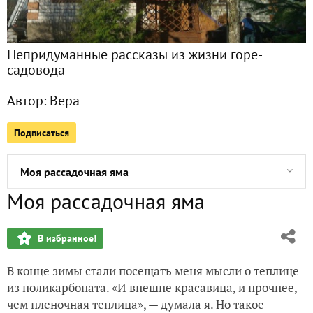
Итоги "уходящего урожая"
Орловское Полесье
Непридуманные рассказы из жизни горе-
садовода
Кипяток в борьбе с муравьями
Автор:
Вера
Дрожжевая подкормка
Подписаться
Химия против колорадского жука
Моя рассадочная яма
Моя рассадочная яма
Смородина душистая
В избранное!
Моя целина: обустраиваю заброшенные грядки
В конце зимы стали посещать меня мысли о теплице
Инсекто-фунгицидный протравитель для клубней картош
из поликарбоната. «И внешне красавица, и прочнее,
чем пленочная теплица», — думала я. Но такое
Мой весенний уголок