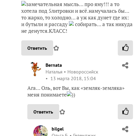
замечательная мысль… про яму!!! а то
хотела под 5литровки и всё.намучалась бы…
то жарко, то холодно… а уж как дунет где их:
и бутыли и рассаду
собирать… а так никуда
не денутся.КЛАСС!
✿
Ответить
Bernata
Наталья
Новороссийск
13 марта 2018, 15:04
Ага… Оль, вот Вы, как «земляк-земляка»
меня понимаете
))
✿
Ответить
bilgel
Ольга Б.
Геленджик