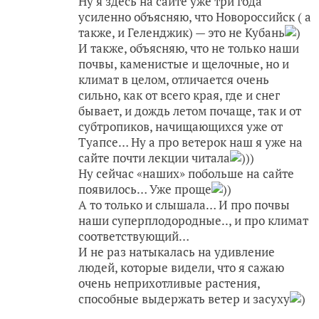
Ну я здесь на сайте уже три года
усиленно объясняю, что Новороссийск ( а
также, и Геленджик) — это не Кубань
)
И также, объясняю, что не только наши
почвы, каменистые и щелочные, но и
климат в целом, отличается очень
сильно, как от всего края, где и снег
бывает, и дождь летом почаще, так и от
субтропиков, начищающихся уже от
Туапсе… Ну а про ветерок наш я уже на
сайте почти лекции читала
)))
Ну сейчас «наших» побольше на сайте
появилось… Уже проще
))
А то только и слышала… И про почвы
наши суперплодородные.., и про климат
соответствующий…
И не раз натыкалась на удивление
людей, которые видели, что я сажаю
очень неприхотливые растения,
способные выдержать ветер и засуху
)