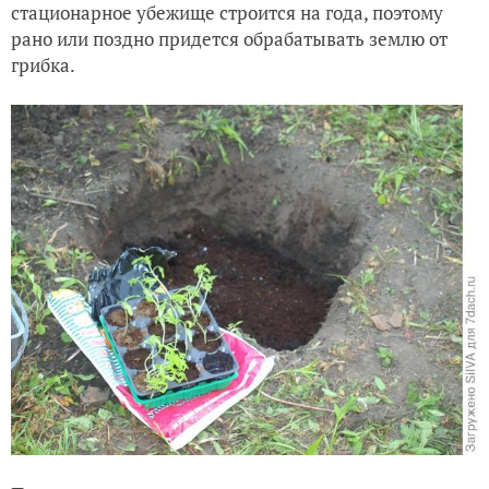
стационарное убежище строится на года, поэтому
рано или поздно придется обрабатывать землю от
Как мы устроили детский праздник на даче
грибка.