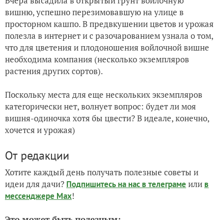
Вчера высадила в открытый грунт войлочную
вишню, успешно перезимовавшую на улице в
просторном кашпо. В предвкушении цветов и урожая
полезла в интернет и с разочарованием узнала о том,
что для цветения и плодоношения войлочной вишне
необходима компания (несколько экземпляров
растения других сортов).
Поскольку места для еще нескольких экземпляров
категорически нет, волнует вопрос: будет ли моя
вишня-одиночка хотя бы цвести? В идеале, конечно,
хочется и урожая)
От редакции
Хотите каждый день получать полезные советы и
идеи для дачи?
или
Подпишитесь на нас
в телеграме
в
!
мессенджере Max
Это может быть полезным: