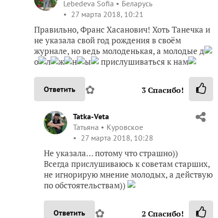
Lebedeva Sofia
Беларусь
27 марта 2018, 10:21
Правильно, Франс Хасанович! Хоть Танечка и
не указала свой год рождения в своём
журнале, но ведь молоденькая, а молодые д
о
л
ж
н
ы
прислушиваться к нам
✿
Ответить
3
Спасибо!
Tatka-Veta
Татьяна
Куровское
27 марта 2018, 10:28
Не указала… потому что страшно))
Всегда прислушиваюсь к советам старших,
не игнорирую мнение молодых, а действую
по обстоятельствам))
✿
Ответить
2
Спасибо!