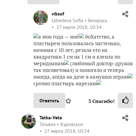
viksof
Lebedeva Sofia
Беларусь
27 марта 2018, 10:54
а мои года — моё
боХатство, а
пластырем пользовалась частенько,
начиная с 50 лет, резала его на
квадратики 1 см на 1 см и клеила по
меридианам
(любимый доктор-дружок
так посоветовал) и помогало и теперь
иногда, когда на даче в камушки играю
срочно пластырь нарезаю
✿
Ответить
3
Спасибо!
Tatka-Veta
Татьяна
Куровское
27 марта 2018, 10:24