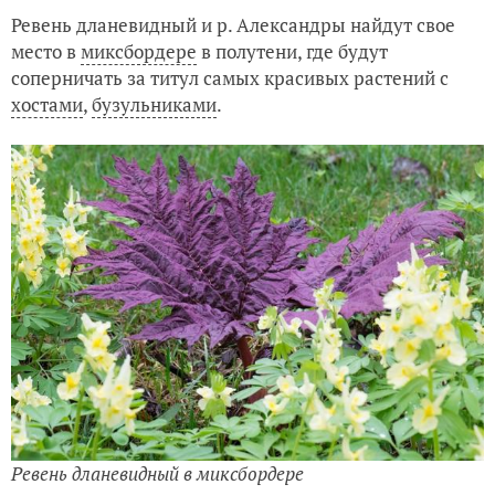
Ревень дланевидный и р. Александры найдут свое
место в
миксбордере
в полутени, где будут
соперничать за титул самых красивых растений с
хостами
,
бузульниками
.
Ревень дланевидный в миксбордере