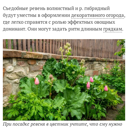
Съедобные ревень волнистный и р. гибридный
будут уместны в оформлении
декоративного огорода
,
где легко справятся с ролью эффектных овощных
доминант. Они могут задать ритм длинным
грядкам
.
При посадке ревеня в цветник учтите, что ему нужно