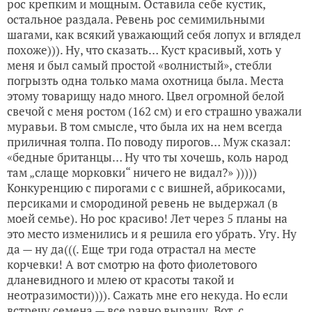
рос крепким и мощным. Оставила себе кустик,
остальное раздала. Ревень рос семимильными
шагами, как всякий уважающий себя лопух и вглядел
похоже))). Ну, что сказать… Куст красивый, хоть у
меня и был самый простой «волнистый», стебли
погрызть одна только мама охотница была. Места
этому товарищу надо много. Цвел огромной белой
свечой с меня ростом (162 см) и его страшно уважали
муравьи. В том смысле, что была их на нем всегда
приличная толпа. По поводу пирогов… Муж сказал:
«бедные британцы… Ну что ты хочешь, коль народ
там „слаще морковки“ ничего не видал?» )))))
Конкуренцию с пирогами с с вишней, абрикосами,
персиками и смородиной ревень не выдержал (в
моей семье). Но рос красиво! Лет через 5 планы на
это место изменились и я решила его убрать. Угу. Ну
да — ну да(((. Еще три года отрастал на месте
корчевки! А вот смотрю на фото фиолетового
дланевидного и млею от красоты такой и
неотразимости)))). Сажать мне его некуда. Но если
встречу семена — все равно выращу. Вот, с