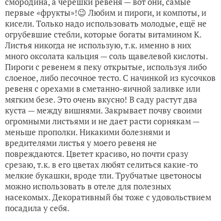
смородина, а черешки ревеня — вот они, самые
первые «фрукты»!😉 Любим и пироги, и компоты, и
кисели. Только надо использовать молодые, ещё не
огрубевшие стебли, которые богаты витамином К.
Листья никогда не использую, т.к. именно в них
много оксолата кальция — соль щавелевой кислоты.
Пироги с ревенем я пеку открытые, используя либо
слоеное, либо песочное тесто. С начинкой из кусочков
ревеня с орехами в сметанно-яичной заливке или
мягким безе. Это очень вкусно! В саду растут два
куста — между вишнями. Закрывает почву своими
огромными листьями и не дает расти сорнякам —
меньше прополки. Никакими болезнями и
вредителями листья у моего ревеня не
повреждаются. Цветет красиво, но почти сразу
срезаю, т.к. в его цветах любят селиться какие-то
мелкие букашки, вроде тли. Трубчатые цветоносы
можно использовать в отеле для полезных
насекомых. Декоративный бы тоже с удовольствием
посадила у себя.