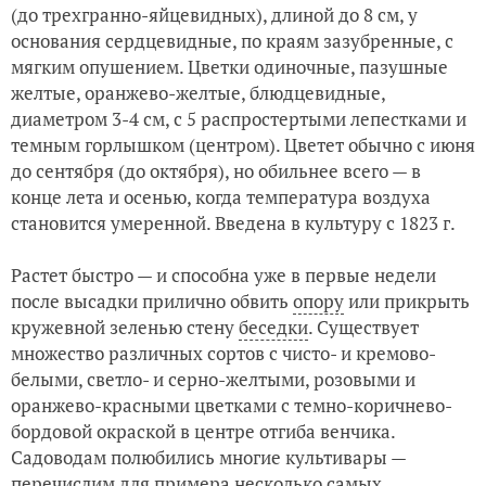
(до трехгранно-яйцевидных), длиной до 8 см, у
основания сердцевидные, по краям зазубренные, с
мягким опушением. Цветки одиночные, пазушные
желтые, оранжево-желтые, блюдцевидные,
диаметром 3-4 см, с 5 распростертыми лепестками и
темным горлышком (центром). Цветет обычно с июня
до сентября (до октября), но обильнее всего — в
конце лета и осенью, когда температура воздуха
становится умеренной. Введена в культуру с 1823 г.
Растет быстро — и способна уже в первые недели
после высадки прилично обвить
опору
или прикрыть
кружевной зеленью стену
беседки
. Существует
множество различных сортов с чисто- и кремово-
белыми, светло- и серно-желтыми, розовыми и
оранжево-красными цветками с темно-коричнево-
бордовой окраской в центре отгиба венчика.
Садоводам полюбились многие культивары —
перечислим для примера несколько самых