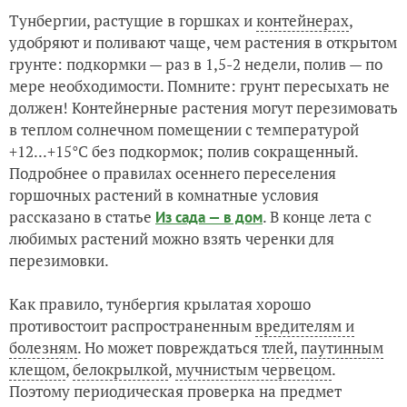
Тунбергии, растущие в горшках и
контейнерах
,
удобряют и поливают чаще, чем растения в открытом
грунте: подкормки — раз в 1,5-2 недели, полив — по
мере необходимости. Помните: грунт пересыхать не
должен! Контейнерные растения могут перезимовать
в теплом солнечном помещении с температурой
+12...+15°C без подкормок; полив сокращенный.
Подробнее о правилах осеннего переселения
горшочных растений в комнатные условия
рассказано в статье
. В конце лета с
Из сада — в дом
любимых растений можно взять черенки для
перезимовки.
Как правило, тунбергия крылатая хорошо
противостоит распространенным
вредителям и
болезням
. Но может повреждаться
тлей
,
паутинным
клещом
,
белокрылкой
,
мучнистым червецом
.
Поэтому периодическая проверка на предмет