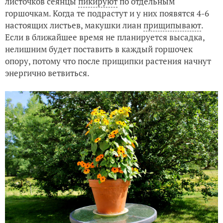
листочков сеянцы
пикируют
по отдельным
горшочкам. Когда те подрастут и у них появятся 4-6
настоящих листьев, макушки лиан
прищипывают
.
Если в ближайшее время не планируется высадка,
нелишним будет поставить в каждый горшочек
опору, потому что после прищипки растения начнут
энергично ветвиться.