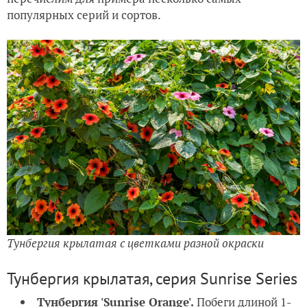
популярных серий и сортов.
Тунбергия крылатая с цветками разной окраски
Тунбергия крылатая, серия Sunrise Series
Тунбергия 'Sunrise Orange'.
Побеги длиной 1-