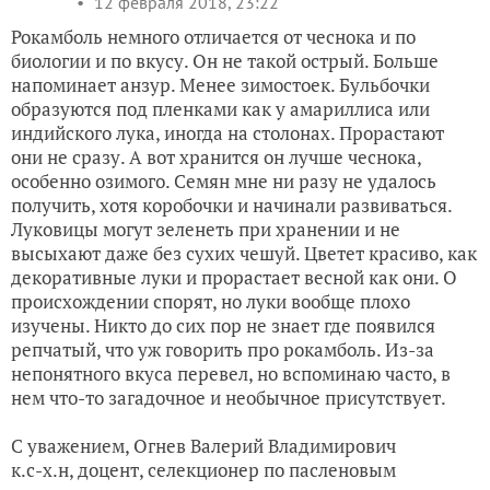
12 февраля 2018, 23:22
Рокамболь немного отличается от чеснока и по
биологии и по вкусу. Он не такой острый. Больше
напоминает анзур. Менее зимостоек. Бульбочки
образуются под пленками как у амариллиса или
индийского лука, иногда на столонах. Прорастают
они не сразу. А вот хранится он лучше чеснока,
особенно озимого. Семян мне ни разу не удалось
получить, хотя коробочки и начинали развиваться.
Луковицы могут зеленеть при хранении и не
высыхают даже без сухих чешуй. Цветет красиво, как
декоративные луки и прорастает весной как они. О
происхождении спорят, но луки вообще плохо
изучены. Никто до сих пор не знает где появился
репчатый, что уж говорить про рокамболь. Из-за
непонятного вкуса перевел, но вспоминаю часто, в
нем что-то загадочное и необычное присутствует.
С уважением, Огнев Валерий Владимирович
к.с-х.н, доцент, селекционер по пасленовым