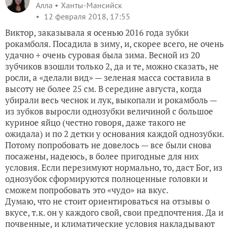
Алла
Ханты-Мансийск
12 февраля 2018, 17:55
Виктор, заказывала я осенью 2016 года зубки
рокамболя. Посадила в зиму, и, скорее всего, не очень
удачно + очень суровая была зима. Весной из 20
зубчиков взошли только 2, да и те, можно сказать, не
росли, а «делали вид» — зеленая масса составила в
высоту не более 25 см. В середине августа, когда
убирали весь чеснок и лук, выкопали и рокамболь —
из зубков выросли однозубки величиной с большое
куриное яйцо (честно говоря, даже такого не
ожидала) и по 2 детки у основания каждой однозубки.
Потому попробовать не довелось — все были снова
посажены, надеюсь, в более пригодные для них
условия. Если перезимуют нормально, то, даст Бог, из
однозубок сформируются полноценные головки и
сможем попробовать это «чудо» на вкус.
Думаю, что не стоит ориентироваться на отзывы о
вкусе, т.к. он у каждого свой, свои предпочтения. Да и
почвенные, и климатические условия накладывают