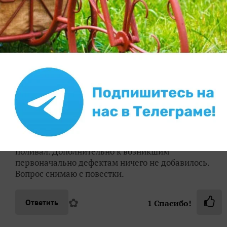
простимулирует продолжение роста. И на
следующий день постепенно начинайте
приоткрывать. Пусть у Вас все получится!
✿
Ответить
2
Спасибо!
VladimirShabalin
Белая Холуница
23 апреля 2022, 22:20
Ваш ответ мне больше понравился. Под прямым
солнцем растюхи еще не были, поэтому ожог,
считаю, маловероятен. По листьям, вроде, не
поливал. Дополнительно к возникшим
первоначально дефектам ничего не добавилось.
Вопрос снимаю с повестки.
✿
Ответить
1
Спасибо!