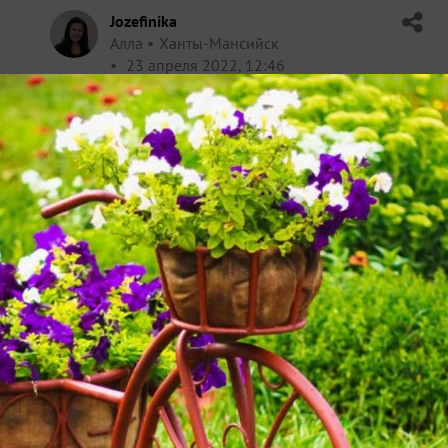
Jozefinika
Алла
Ханты-Мансийск
23 апреля 2022, 12:46
Наташа, уколом прививки срастаются дольше. В
этом в очередной раз убедилась в этом году.
Держите в парничке до тех пор, пока не
заметите, что листики баклажана стали немного
увеличиваться. Если сейчас есть полноценный
(не обрезанный) лист, то лучше его укоротить,
оставив четверть, чтобы не оттягивал питание
на себя, и оно перенаправилось бы в точку
роста. С влажностью не переборщите и
поставьте поближе к свету — уже пора. Солнце
или лампа сделают свое дело — простимулируют
дальнейший рост. Просто наберитесь терпения.
И на полное снятие парничка уходит до 3-х
дней. Примерно на 8-9-й день немного полейте
в поддон, лучше с небольшим количеством
комплексного удобрения. Это также