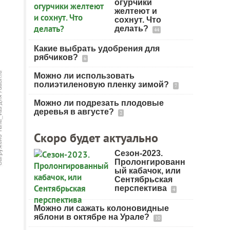
огурчики
желтеют и
сохнут. Что
делать?
44
Какие выбрать удобрения для
рябчиков?
6
Можно ли использовать
полиэтиленовую пленку зимой?
7
Можно ли подрезать плодовые
деревья в августе?
2
Скоро будет актуально
Сезон-2023.
Пролонгированн
ый кабачок, или
Сентябрьская
перспектива
4
Можно ли сажать колоновидные
яблони в октябре на Урале?
10