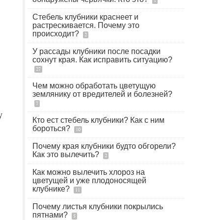
1
Стебель клубники краснеет и
растрескивается. Почему это
происходит?
2
У рассады клубники после посадки
сохнут края. Как исправить ситуацию?
27
Чем можно обработать цветущую
землянику от вредителей и болезней?
7
у
Кто ест стебель клубники? Как с ним
бороться?
10
Почему края клубники будто обгорели?
Как это вылечить?
2
Как можно вылечить хлороз на
цветущей и уже плодоносящей
клубнике?
11
Почему листья клубники покрылись
пятнами?
5