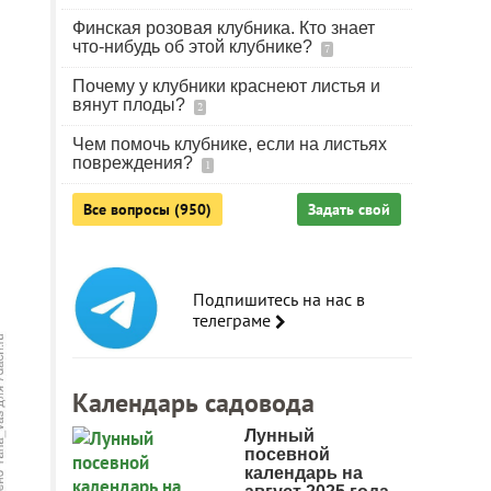
Финская розовая клубника. Кто знает
что-нибудь об этой клубнике?
7
Почему у клубники краснеют листья и
вянут плоды?
2
Чем помочь клубнике, если на листьях
повреждения?
1
Все вопросы (950)
Задать свой
Подпишитесь на нас в
телеграме
Календарь садовода
Лунный
посевной
календарь на