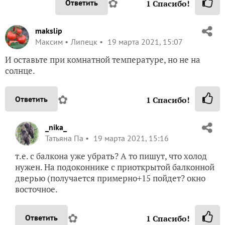
✿
Ответить
1
Спасибо!
makslip
Максим
Липецк
19 марта 2021, 15:07
И оставьте при комнатной температуре, но не на
солнце.
✿
Ответить
1
Спасибо!
_nika_
Татьяна Па
19 марта 2021, 15:16
т.е. с балкона уже убрать? А то пишут, что холод
нужен. На подоконнике с приоткрытой балконной
дверью (получается примерно+15 пойдет? окно
восточное.
✿
Ответить
1
Спасибо!