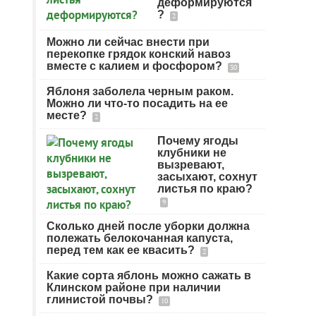
деформируются
?
2
Можно ли сейчас внести при
перекопке грядок конский навоз
вместе с калием и фосфором?
30
Яблоня заболела черным раком.
Можно ли что-то посадить на ее
месте?
2
Почему ягоды
клубники не
вызревают,
засыхают, сохнут
листья по краю?
9
Сколько дней после уборки должна
полежать белокочанная капуста,
перед тем как ее квасить?
2
Какие сорта яблонь можно сажать в
Клинском районе при наличии
глинистой почвы?
10