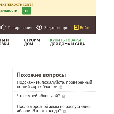
ективность сайта.
альности
ок
Тестирования
Задать вопрос
Войти
ТЫ И
СТРОИМ
КУПИТЬ ТОВАРЫ
ОВКИ
ДОМ
ДЛЯ ДОМА И САДА
Похожие вопросы
Подскажите, пожалуйста, проверенный
летний сорт яблоньки
6
Что с моей яблонькой?
7
После морозной зимы не распустились
яблони. Это от холода?
4