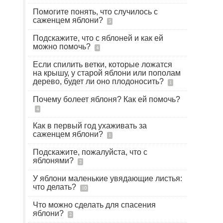
Помогите понять, что случилось с
саженцем яблони?
3
Подскажите, что с яблоней и как ей
можно помочь?
4
Если спилить ветки, которые ложатся
на крышу, у старой яблони или пополам
дерево, будет ли оно плодоносить?
1
Почему болеет яблоня? Как ей помочь?
4
Как в первый год ухаживать за
саженцем яблони?
1
Подскажите, пожалуйста, что с
яблонями?
2
У яблони маленькие увядающие листья:
что делать?
10
Что можно сделать для спасения
яблони?
2