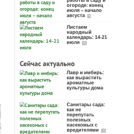
работы в саду и
огороде: конец
июля – начало
августа
9
Листаем
народный
календарь: 14-21
июля
31
Сейчас актуально
Лавр и имбирь:
как вырастить
ароматные
культуры дома
Санитары сада:
как не
перепутать
полезных
насекомых с
вредителями
12