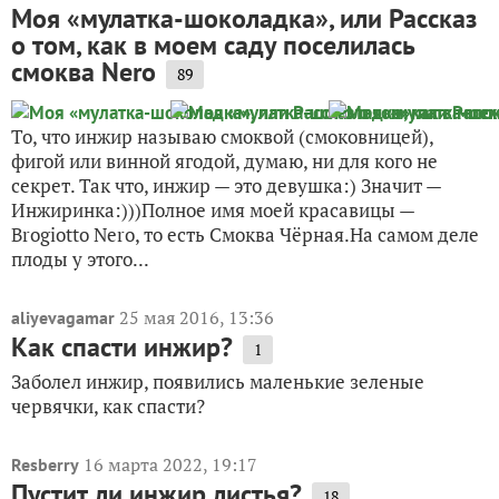
Моя «мулатка-шоколадка», или Рассказ
о том, как в моем саду поселилась
смоква Nero
89
То, что инжир называю смоквой (смоковницей),
фигой или винной ягодой, думаю, ни для кого не
секрет. Так что, инжир — это девушка:) Значит —
Инжиринка:)))Полное имя моей красавицы —
Brogiotto Nero, то есть Смоква Чёрная.На самом деле
плоды у этого...
25 мая 2016, 13:36
aliyevagamar
Как спасти инжир?
1
Заболел инжир, появились маленькие зеленые
червячки, как спасти?
16 марта 2022, 19:17
Resberry
Пустит ли инжир листья?
18