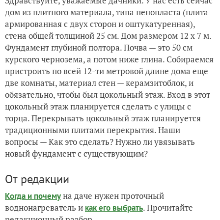
Здравствуйте, уважаемые дачники. У нас есть сейчас
дом из плитного материала, типа пенопласта (плита
армированная с двух сторон и оштукатуренная),
стена общей толщиной 25 см. Дом размером 12 х 7 м.
Фундамент глубиной полтора
. Почва — это
50
см
курского чернозема, а потом ниже глина.
Собираемся
пристроить по всей 12-ти метровой длине дома еще
две комнаты, материал стен — керамзитоблок, и
обязательно, чтобы был цокольный этаж. Вход в этот
цокольный этаж планируется сделать с улицы с
торца.
Перекрывать цокольный этаж планируется
традиционными плитами перекрытия.
Наши
в
опрос
ы —
Как это
сделать
? Нужно ли увязывать
новый
фундамент с существующим?
От редакции
на даче нужен проточный
Когда и почему
воднонагреватель и
. Прочитайте
как его выбрать
редакционный разбор.