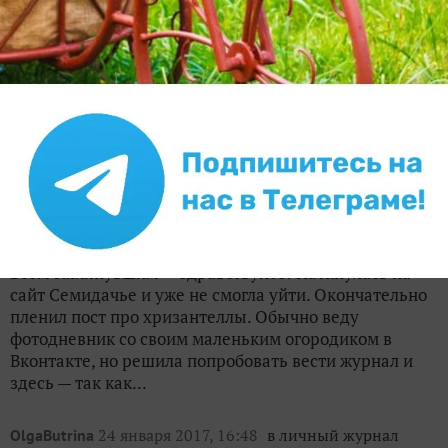
Другие записи про мою
историю
1 марта 2026, 14:04
в личный журнал
Maranta3000
Вводный пост-знакомство с
фотобогатством прошлых лет
22
Всем заглянувшим — здравствуйте! Наткнулась на
сайт Семидачье и уже не смогла уйти. Окончательно
пленил пост про хризантеллы. Обычно веду
фотодневник со своим маленьким огородиком в
Вконтакте, но решила попробовать вести журнал и
здесь — так как...
24 января 2017, 16:48
в личный журнал
OlgaButrina