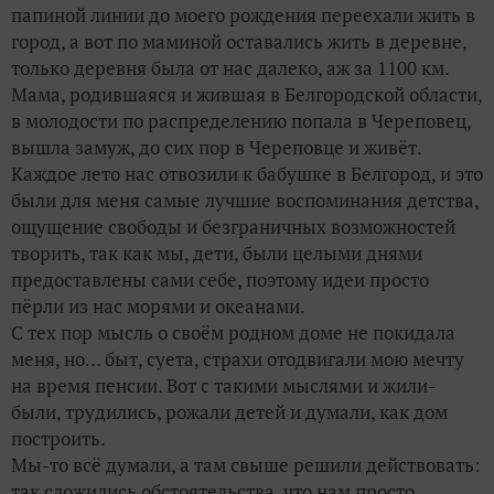
папиной линии до моего рождения переехали жить в
город, а вот по маминой оставались жить в деревне,
только деревня была от нас далеко, аж за 1100 км.
Мама, родившаяся и жившая в Белгородской области,
в молодости по распределению попала в Череповец,
вышла замуж, до сих пор в Череповце и живёт.
Каждое лето нас отвозили к бабушке в Белгород, и это
были для меня самые лучшие воспоминания детства,
ощущение свободы и безграничных возможностей
творить, так как мы, дети, были целыми днями
предоставлены сами себе, поэтому идеи просто
пёрли из нас морями и океанами.
С тех пор мысль о своём родном доме не покидала
меня, но… быт, суета, страхи отодвигали мою мечту
на время пенсии. Вот с такими мыслями и жили-
были, трудились, рожали детей и думали, как дом
построить.
Мы-то всё думали, а там свыше решили действовать:
так сложились обстоятельства, что нам просто