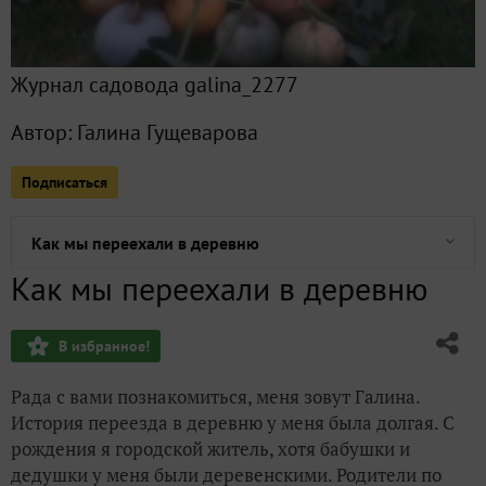
От кур к козам. Что будет дальше!!!
Журнал садовода galina_2277
Как получить землю в деревне
Автор:
Галина Гущеварова
Как мы нашли своё место для родового поместья
Подписаться
Каркасный дом
Как мы переехали в деревню
Как мы переехали в деревню
В избранное!
Рада с вами познакомиться, меня зовут Галина.
История переезда в деревню у меня была долгая. С
рождения я городской житель, хотя бабушки и
дедушки у меня были деревенскими. Родители по