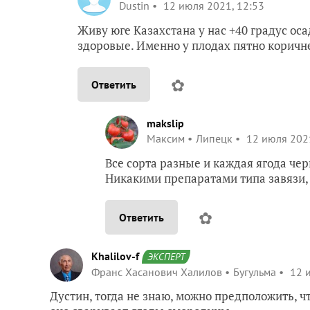
Dustin
12 июля 2021, 12:53
Живу юге Казахстана у нас +40 градус оса
здоровые. Именно у плодах пятно коричне
✿
Ответить
makslip
Максим
Липецк
12 июля 2021
Все сорта разные и каждая ягода чер
Никакими препаратами типа завязи, 
✿
Ответить
Khalilov-f
ЭКСПЕРТ
Франс Хасанович Халилов
Бугульма
12 и
Дустин, тогда не знаю, можно предположить, ч