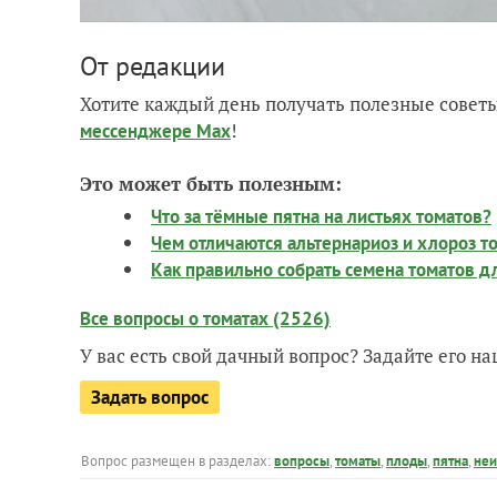
От редакции
Хотите каждый день получать полезные советы
!
мессенджере Max
Это может быть полезным:
Что за тёмные пятна на листьях томатов?
Чем отличаются альтернариоз и хлороз т
Как правильно собрать семена томатов д
Все вопросы о томатах (2526)
У вас есть свой дачный вопрос? Задайте его 
Задать вопрос
Вопрос размещен в разделах:
вопросы
,
томаты
,
плоды
,
пятна
,
неи