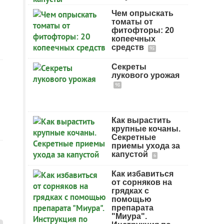
Чем опрыскать
томаты от
фитофторы: 20
копеечных
средств
95
Секреты
лукового урожая
98
Как вырастить
крупные кочаны.
Секретные
приемы ухода за
капустой
6
Как избавиться
от сорняков на
грядках с
помощью
препарата
"Миура".