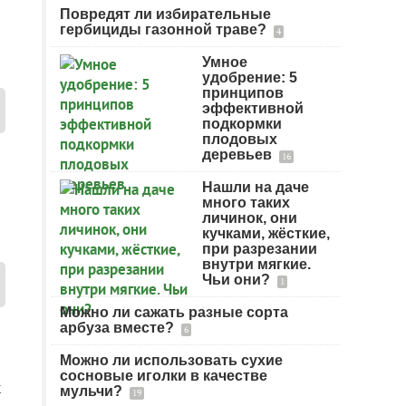
Повредят ли избирательные
гербициды газонной траве?
4
Умное
удобрение: 5
принципов
эффективной
подкормки
плодовых
деревьев
16
Нашли на даче
много таких
личинок, они
кучками, жёсткие,
при разрезании
внутри мягкие.
Чьи они?
1
Можно ли сажать разные сорта
арбуза вместе?
6
Можно ли использовать сухие
сосновые иголки в качестве
к
мульчи?
19