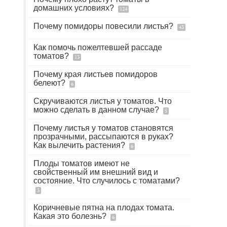
домашних условиях?
124
Почему помидоры повесили листья?
43
Как помочь пожелтевшей рассаде
томатов?
13
Почему края листьев помидоров
белеют?
6
Скручиваются листья у томатов. Что
можно сделать в данном случае?
5
Почему листья у томатов становятся
прозрачными, рассыпаются в руках?
Как вылечить растения?
6
Плоды томатов имеют не
свойственный им внешний вид и
состояние. Что случилось с томатами?
3
Коричневые пятна на плодах томата.
Какая это болезнь?
6