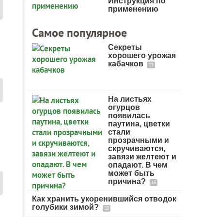
Инструкция по
применению
Самое популярное
Секреты
хорошего урожая
кабачков
23
На листьях
огурцов
появилась
паутина, цветки
стали
прозрачными и
скручиваются,
завязи желтеют и
опадают. В чем
может быть
причина?
15
Как хранить укоренившийся отводок
голубики зимой?
20