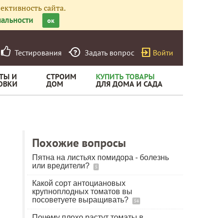
ективность сайта.
альности
ок
Тестирования
Задать вопрос
Войти
ТЫ И
СТРОИМ
КУПИТЬ ТОВАРЫ
ОВКИ
ДОМ
ДЛЯ ДОМА И САДА
Похожие вопросы
Пятна на листьях помидора - болезнь
или вредители?
5
Какой сорт антоциановых
крупноплодных томатов вы
посоветуете выращивать?
54
Почему плохо растут томаты в