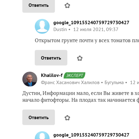
✿
Ответить
google_109155240759729730427
Dustin
12 июля 2021, 09:37
Открытом грунте почти у всех томатов пл
✿
Ответить
Khalilov-f
ЭКСПЕРТ
Франс Хасанович Халилов
Бугульма
12 и
Дустин, Информации мало, если Вы живете в х
начало фитофторы. На плодах так начинается 
✿
Ответить
google_109155240759729730427