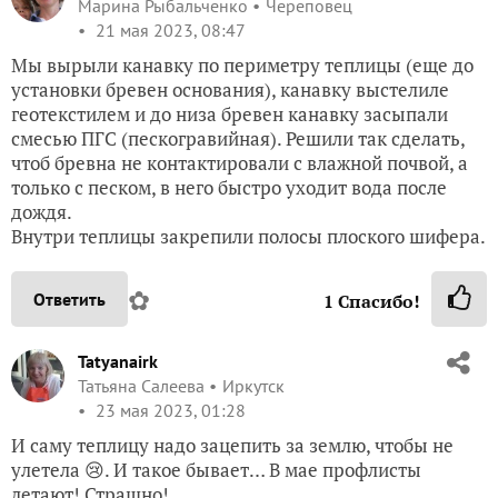
Марина Рыбальченко
Череповец
21 мая 2023, 08:47
Мы вырыли канавку по периметру теплицы (еще до
установки бревен основания), канавку выстелиле
геотекстилем и до низа бревен канавку засыпали
смесью ПГС (пескогравийная). Решили так сделать,
чтоб бревна не контактировали с влажной почвой, а
только с песком, в него быстро уходит вода после
дождя.
Внутри теплицы закрепили полосы плоского шифера.
✿
Ответить
1
Спасибо!
Tatyanairk
Татьяна Салеева
Иркутск
23 мая 2023, 01:28
И саму теплицу надо зацепить за землю, чтобы не
улетела 😢. И такое бывает… В мае профлисты
летают! Страшно!