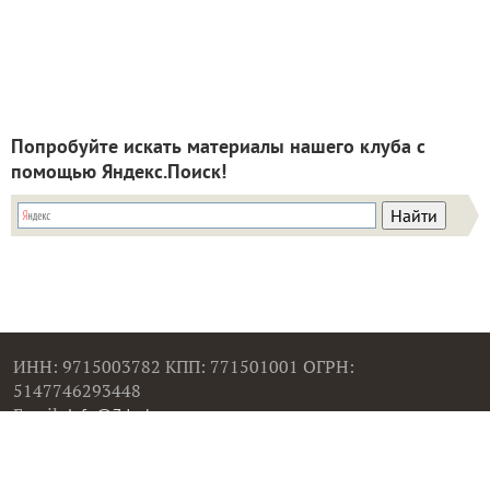
Попробуйте искать материалы нашего клуба с
помощью Яндекс.Поиск!
ИНН: 9715003782 КПП: 771501001 ОГРН:
5147746293448
Email:
info@7dach.ru
Тел: +7 (916) 710-7449 (семена не продаем!)
Главная страница