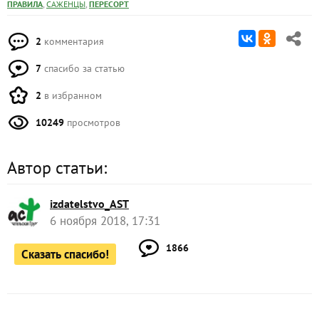
,
,
ПРАВИЛА
САЖЕНЦЫ
ПЕРЕСОРТ
2
комментария
7
спасибо за статью
2
в избранном
10249
просмотров
Автор статьи:
izdatelstvo_AST
6 ноября 2018, 17:31
1866
Сказать спасибо!