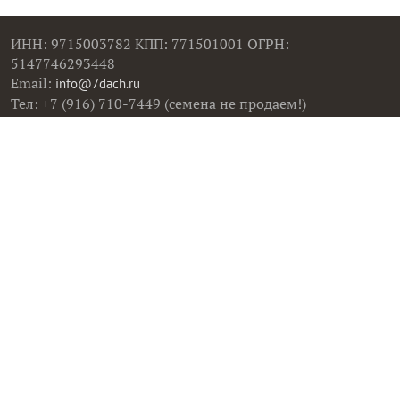
ИНН: 9715003782 КПП: 771501001 ОГРН:
5147746293448
Email:
info@7dach.ru
Тел: +7 (916) 710-7449 (семена не продаем!)
Главная страница
Сейчас публикуют
Сейчас обсуждают
Дачные вопросы
Помощь
Все товары
Все фото
Все вопросы
Все статьи
Все тэги
Правила общения
Пользовательское соглашение