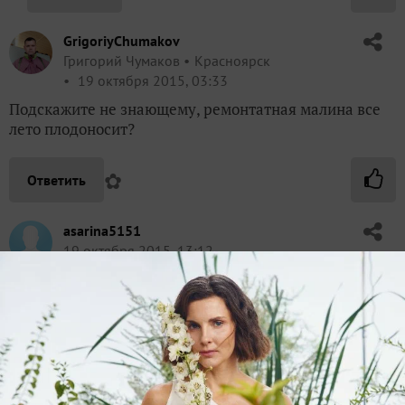
GrigoriyChumakov
Григорий Чумаков
Красноярск
19 октября 2015, 03:33
Подскажите не знающему, ремонтатная малина все
лето плодоносит?
✿
Ответить
asarina5151
19 октября 2015, 13:12
ремонтанная плодоносит август-сентябрь
✿
Ответить
GrigoriyChumakov
Григорий Чумаков
Красноярск