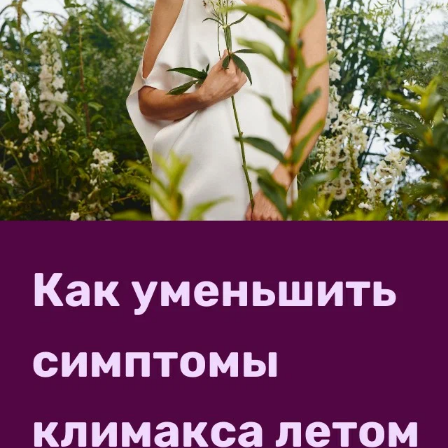
27 января 2016, 04:27
тогда обычная как??? У нас в сентябре уже заморозки
не думаю что что то плодоносить будет…
Последний раз редактировалось
27 января 2016, 04:28
✿
Ответить
asarina5151
27 января 2016, 14:52
я живу в Ленинградской обл обычная малина
плодоносит июль -начало августа ремонтантная
следом за ней Унее мощные стебли и все цветущие
нет стеблей без цветков и плодов в отличии от
обычной у которой есть побеги продолжения
✿
Ответить