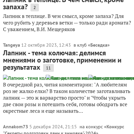
запаха?
2
Лапник в теплице. В чем смысл, кроме запаха? Для
чего рубить у деревьев ветки — только ради аромата?
С уважением, В.И. Мещеряков
Tangeya
12 октября 2023, 12:43
в клуб «
Беседка
»
Лапник - тема колючая: делимся
мнениями о заготовке, применении и
результатах
11
В очередной раз, читая комментарии: "А любителям
роз не жалко елки? В таком количестве заготавливать
лапник — это ж варварство просто" и "Чтобы укрыть
две свои розы и потешить себя, готовы ободрать все
окрестные леса и еще называть...
Annakom73
5 декабря 2024, 21:15
на конкурс «
Конкурс
"Секреты подготовки дачи к зимовке"-2024
»