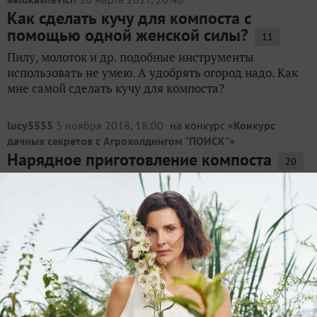
Как сделать кучу для компоста с
помощью одной женской силы?
11
Пилу, молоток и др. подобные инструменты
использовать не умею. А удобрять огород надо. Как
мне самой сделать кучу для компоста?
lucy5555
5 ноября 2018, 18:00
на конкурс «
Конкурс
дачных секретов с Агрохолдингом "ПОИСК"
»
Нарядное приготовление компоста
20
Всегда думаешь, как бы облагородить участок и куда
задвинуть компостный ящик, чтобы не портил вид. С
другой стороны, когда нужна земля и компост,
таскать иногда приходится много, далеко и тяжело. У
меня есть компостный ящик, я его сколотила...
natkat
6 сентября 2016, 15:20