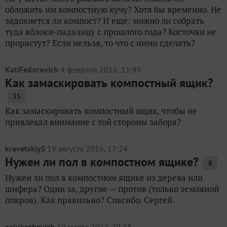
обложить им компостную кучу? Хотя бы временно. Не
задохнется ли компост? И еще: можно ли собрать
туда яблоки-падалицу с прошлого года? Косточки не
прорастут? Если нельзя, то что с ними сделать?
KatiFedorovich
4 февраля 2016, 11:49
Как замаскировать компостный ящик?
35
Как замаскировать компостный ящик, чтобы не
привлекал внимание с той стороны забора?
kravetskiyS
19 августа 2016, 17:24
Нужен ли пол в компостном ящике?
8
Нужен ли пол в компостном ящике из дерева или
шифера? Одни за, другие — против (только земляной
покров). Как правильно? Спасибо. Сергей.
aelukashevich
10 марта 2017, 20:48