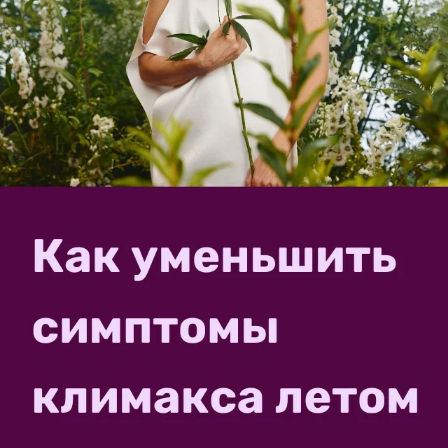
Как приготовить ящик для компоста?
2
Как приготовить ящик для компоста?
olgabbb
1 июня 2014, 20:00
в личный журнал
Спасибо за идею!
12
Садовый компост — бесплатное и в то же время самое
ценное удобрение для садового участка. Мы это
знали, но как правильно получить это удобрение мы
не знали. На сайте увидела несколько идей садовых
компостеров. Одно фото вдохновило моего мужа и
за...
fedzina
26 июля 2019, 13:57
на конкурс «
Дачные мастер-
классы. Задание 10 в конкурсе "Звезда дачного сезона"
»
Контейнеры для сбора растительных
остатков
18