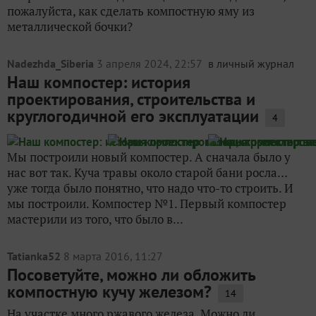
пожалуйста, как сделать компостную яму из
металлической бочки?
Nadezhda_Siberia
3 апреля 2024, 22:57
в личный журнал
Наш компостер: история
проектирования, строительства и
круглогодичной его эксплуатации
4
Мы построили новый компостер. А сначала было у
нас вот так. Куча травы около старой бани росла…
уже тогда было понятно, что надо что-то строить. И
мы построили. Компостер №1. Первый компостер
мастерили из того, что было в...
Tatianka52
8 марта 2016, 11:27
Посоветуйте, можно ли обложить
компостную кучу железом?
14
На участке много ржавого железа. Можно ли