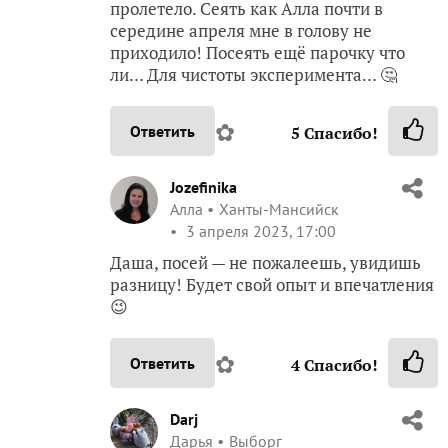
пролетело. Сеять как Алла почти в
середине апреля мне в голову не
приходило! Посеять ещё парочку что
ли… Для чистоты эксперимента… 🤔
✿
Ответить
5
Спасибо!
Jozefinika
Алла
Ханты-Мансийск
3 апреля 2023, 17:00
Даша, посей — не пожалеешь, увидишь
разницу! Будет свой опыт и впечатления
😉
✿
Ответить
4
Спасибо!
Darj
Дарья
Выборг