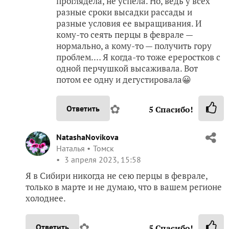
проглядела, не успела. Но, ведь у всех
разные сроки высадки рассады и
разные условия ее выращивания. И
кому-то сеять перцы в феврале —
нормально, а кому-то — получить гору
проблем.… Я когда-то тоже ереростков с
одной перчушкой высаживала. Вот
потом ее одну и дегустировала😀
✿
Ответить
5
Спасибо!
NatashaNovikova
Наталья
Томск
3 апреля 2023, 15:58
Я в Сибири никогда не сею перцы в феврале,
только в марте и не думаю, что в вашем регионе
холоднее.
✿
Ответить
5
Спасибо!