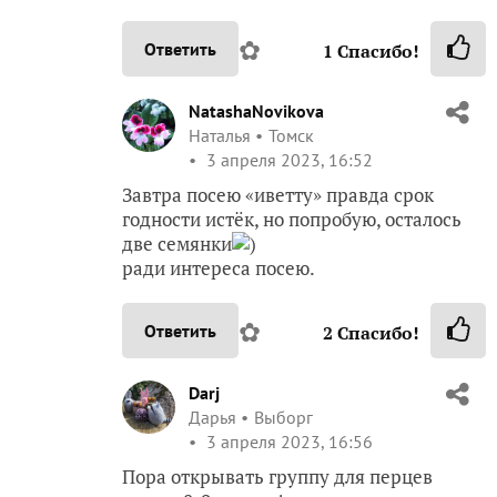
✿
Ответить
1
Спасибо!
NatashaNovikova
Наталья
Томск
3 апреля 2023, 16:52
Завтра посею «иветту» правда срок
годности истёк, но попробую, осталось
две семянки
)
ради интереса посею.
✿
Ответить
2
Спасибо!
Darj
Дарья
Выборг
3 апреля 2023, 16:56
Пора открывать группу для перцев