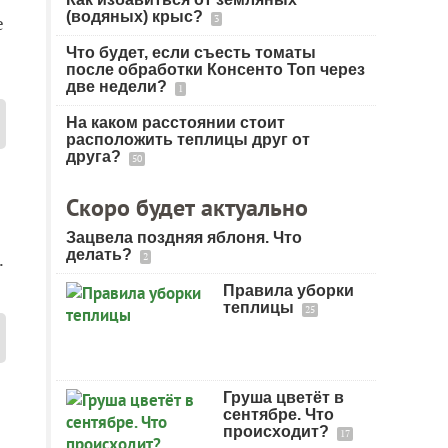
(водяных) крыс?
е
3
Что будет, если съесть томаты
после обработки Консенто Топ через
две недели?
1
На каком расстоянии стоит
расположить теплицы друг от
друга?
50
Скоро будет актуально
Зацвела поздняя яблоня. Что
делать?
.
2
Правила уборки
теплицы
25
Груша цветёт в
сентябре. Что
происходит?
17