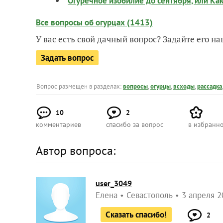
Огуречное изобилие до сентября, или Ка
Все вопросы об огурцах (1413)
У вас есть свой дачный вопрос? Задайте его 
Задать вопрос
Вопрос размещен в разделах:
вопросы
,
огурцы
,
всходы
,
рассадка
10
2
комментариев
спасибо за вопрос
в избранн
Автор вопроса:
user_3049
Елена
Севастополь
3 апреля 2
Сказать спасибо!
2