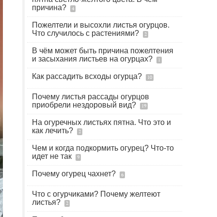
причина?
4
Пожелтели и высохли листья огурцов.
Что случилось с растениями?
2
В чём может быть причина пожелтения
и засыхания листьев на огурцах?
1
Как рассадить всходы огурца?
10
Почему листья рассады огурцов
приобрели нездоровый вид?
19
На огуречных листьях пятна. Что это и
как лечить?
2
Чем и когда подкормить огурец? Что-то
идет не так
9
Почему огурец чахнет?
6
Что с огурчиками? Почему желтеют
листья?
2