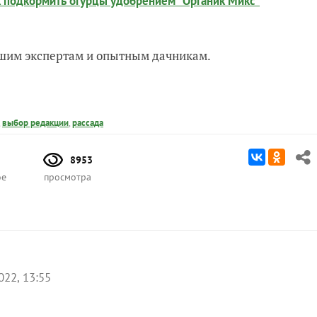
к подкормить огурцы удобрением "Органик Микс"
нашим экспертам и опытным дачникам.
,
выбор редакции
,
рассада
8953
ое
просмотра
022, 13:55