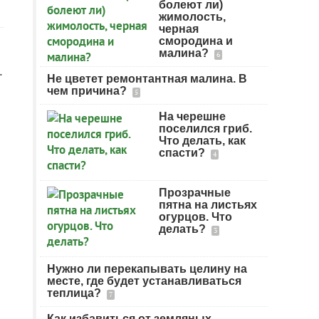
болеют ли)
жимолость,
черная
смородина и
малина?
6
.
Не цветет ремонтантная малина. В
чем причина?
5
На черешне
поселился гриб.
Что делать, как
спасти?
4
Прозрачные
пятна на листьях
огурцов. Что
делать?
3
Нужно ли перекапывать целину на
месте, где будет устанавливаться
теплица?
7
Как избавиться от земляных