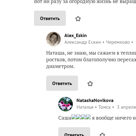
Вот ни разу за огородную жизнь не выращ
✿
Ответить
Alex_Eskin
Александр Ескин
Черемхово
Наташа, не знаю, мы сажаем в теплиц
ростков, потом благополучно переса
диаметром.
✿
Ответить
NatashaNovikova
Наталья
Томск
3 апреля
Саша
я вообще ничего н
✿
Ответить