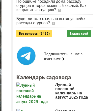
По ошибке посадили дома рассаду
огурцов в торф низинный кислый. Как
исправить ситуацию?
3
Будет ли толк с сильно вытянувшейся
рассады огурцов?
3
Все вопросы (1413)
Задать свой
Подпишитесь на нас в
телеграме
Календарь садовода
Лунный
посевной
календарь на
август 2025 года