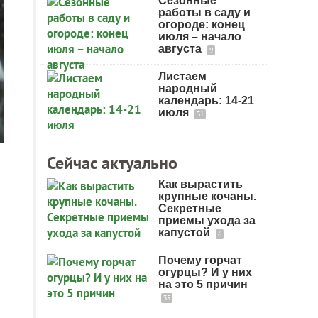
Сезонные
работы в саду и
огороде: конец
июля – начало
августа
9
Листаем
народный
календарь: 14-21
июля
31
Сейчас актуально
Как вырастить
крупные кочаны.
Секретные
приемы ухода за
капустой
6
Почему горчат
огурцы? И у них
на это 5 причин
35