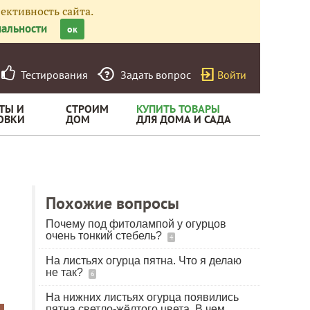
ективность сайта.
альности
ок
Тестирования
Задать вопрос
Войти
ТЫ И
СТРОИМ
КУПИТЬ ТОВАРЫ
ОВКИ
ДОМ
ДЛЯ ДОМА И САДА
Похожие вопросы
Почему под фитолампой у огурцов
очень тонкий стебель?
4
На листьях огурца пятна. Что я делаю
не так?
6
На нижних листьях огурца появились
пятна светло-жёлтого цвета. В чем