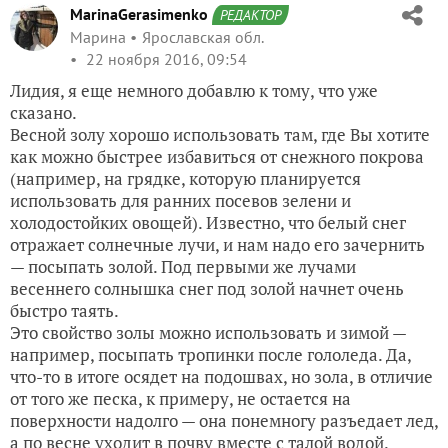
MarinaGerasimenko
РЕДАКТОР
Марина
Ярославская обл.
22 ноября 2016, 09:54
Лидия, я еще немного добавлю к тому, что уже
сказано.
Весной золу хорошо использовать там, где Вы хотите
как можно быстрее избавиться от снежного покрова
(например, на грядке, которую планируется
использовать для ранних посевов зелени и
холодостойких овощей). Известно, что белый снег
отражает солнечные лучи, и нам надо его зачернить
— посыпать золой. Под первыми же лучами
весеннего солнышка снег под золой начнет очень
быстро таять.
Это свойство золы можно использовать и зимой —
например, посыпать тропинки после гололеда. Да,
что-то в итоге осядет на подошвах, но зола, в отличие
от того же песка, к примеру, не остается на
поверхности надолго — она понемногу разъедает лед,
а по весне уходит в почву вместе с талой водой.