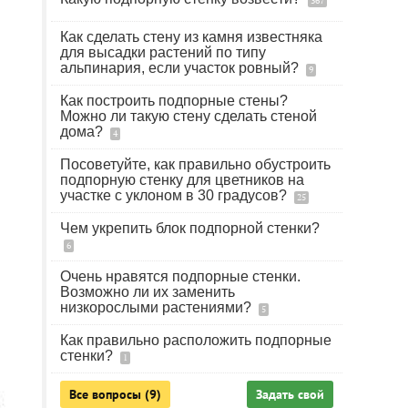
367
Как сделать стену из камня известняка
для высадки растений по типу
альпинария, если участок ровный?
9
Как построить подпорные стены?
Можно ли такую стену сделать стеной
дома?
4
Посоветуйте, как правильно обустроить
подпорную стенку для цветников на
участке с уклоном в 30 градусов?
25
Чем укрепить блок подпорной стенки?
6
Очень нравятся подпорные стенки.
Возможно ли их заменить
низкорослыми растениями?
5
Как правильно расположить подпорные
стенки?
1
Все вопросы (9)
Задать свой