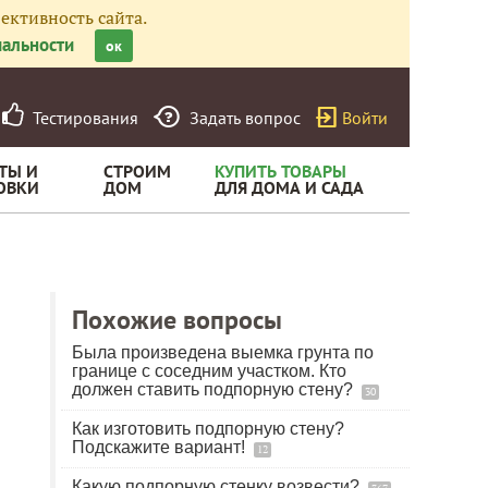
ективность сайта.
альности
ок
Тестирования
Задать вопрос
Войти
ТЫ И
СТРОИМ
КУПИТЬ ТОВАРЫ
ОВКИ
ДОМ
ДЛЯ ДОМА И САДА
Похожие вопросы
Была произведена выемка грунта по
границе с соседним участком. Кто
должен ставить подпорную стену?
30
Как изготовить подпорную стену?
Подскажите вариант!
12
Какую подпорную стенку возвести?