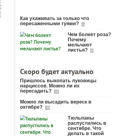
Как ухаживать за только что
пересаженными туями?
6
Чем болеет роза?
Почему
мельчают
листья?
8
Скоро будет актуально
Пришлось выкопать луковицы
нарциссов. Можно ли их
пересадить?
10
Можно ли высадить вереск в
октябре?
29
Тюльпаны
распустились в
сентябре. Что
делать в такой