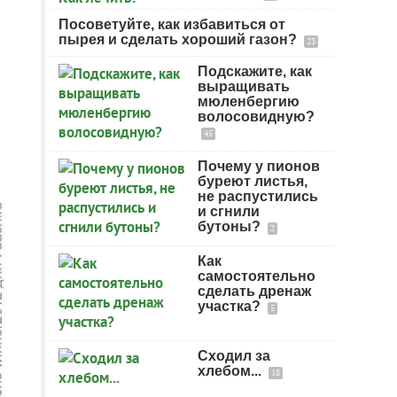
Посоветуйте, как избавиться от
пырея и сделать хороший газон?
23
Подскажите, как
выращивать
мюленбергию
волосовидную?
45
Почему у пионов
буреют листья,
не распустились
и сгнили
бутоны?
2
Как
самостоятельно
сделать дренаж
участка?
5
Сходил за
хлебом...
18