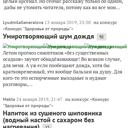
целый арсенал. Но сейчас расскажу только об одном,
дабы не утомить читателя, потому как во все мои...
13 января 2019, 23:30
на конкурс
LyudmilaGeneralova
«
»
Конкурс "Здоровье от природы"
Умиротворяющий шум дождя
92
Летом прогноз синоптиков «без существенных
осадков» звучит обнадёживающе! Во всяком случае,
для меня. А уж если пообещают дождь, хотя бы
кратковременный, это вообще бальзам на душу. Для
кого-то это испорченные выходные и нудные
разговоры,...
24 января 2019, 21:47
на конкурс «
Makta
Конкурс
»
"Здоровье от природы"
Напиток из сушеного шиповника
(водный настой с сахаром без
нагревания)
12