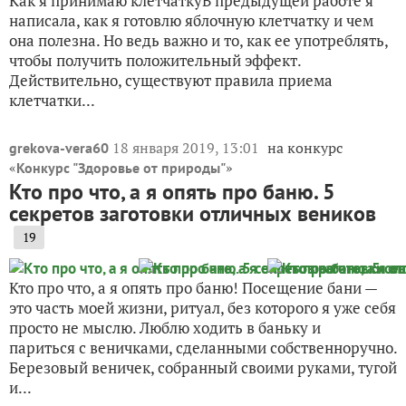
Как я принимаю клетчаткуВ предыдущей работе я
написала, как я готовлю яблочную клетчатку и чем
она полезна. Но ведь важно и то, как ее употреблять,
чтобы получить положительный эффект.
Действительно, существуют правила приема
клетчатки...
18 января 2019, 13:01
на конкурс
grekova-vera60
«
»
Конкурс "Здоровье от природы"
Кто про что, а я опять про баню. 5
секретов заготовки отличных веников
19
Кто про что, а я опять про баню! Посещение бани —
это часть моей жизни, ритуал, без которого я уже себя
просто не мыслю. Люблю ходить в баньку и
париться с веничками, сделанными собственноручно.
Березовый веничек, собранный своими руками, тугой
и...