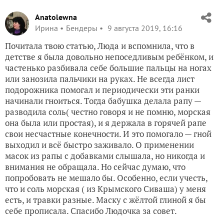
Anatolewna
Ирина
Бендеры
9 августа 2019, 16:16
Почитала твою статью, Люда и вспомнила, что в
детстве я была довольно непоседливым ребёнком, и
частенько разбивала себе большие пальцы на ногах
или занозила пальчики на руках. Не всегда лист
подорожника помогал и периодически эти ранки
начинали гноиться. Тогда бабушка делала рапу —
разводила соль( честно говоря и не помню, морская
она была или простая), и я держала в горячей рапе
свои несчастные конечности. И это помогало — гной
выходил и всё быстро заживало. О применении
масок из рапы с добавками слышала, но никогда и
внимания не обращала. Но сейчас думаю, что
попробовать не мешало бы. Особенно, если учесть,
что и соль морская ( из Крымского Сиваша) у меня
есть, и травки разные. Маску с жёлтой глиной я бы
себе прописала. Спасибо Людочка за совет.