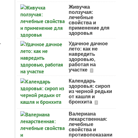
Живучка
ползучая:
лечебные
свойства и
применение для
здоровья
.
Удачное дачное
лето: как не
навредить
здоровью,
работая на
участке
1
Календарь
здоровья: сироп
из черной редьки
от кашля и
бронхита
5
Валериана
лекарственная:
лечебные
свойства и
противопоказани