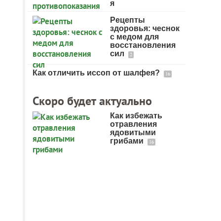
я
Рецепты
здоровья: чеснок
ь
с медом для
восстановления
сил
2
Как отличить иссоп от шалфея?
16
Скоро будет актуально
Как избежать
отравления
ядовитыми
грибами
16