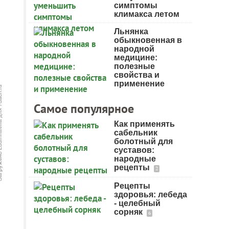
симптомы
климакса летом
Льнянка
обыкновенная в
народной
медицине:
полезные
свойства и
применение
Самое популярное
Как применять
сабельник
болотный для
суставов:
народные
рецепты
2
Рецепты
здоровья: лебеда
- целебный
сорняк
6