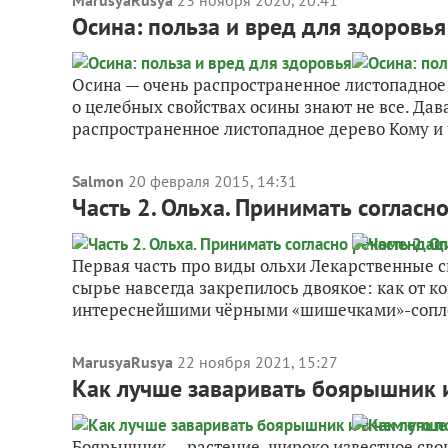
MarusyaRusya
23 ноября 2020, 20:41
Осина: польза и вред для здоровья
Осина — очень распространенное листопадное 
о целебных свойствах осины знают не все. Да
распространенное листопадное дерево Кому и 
Salmon
20 февраля 2015, 14:31
Часть 2. Ольха. Принимать согласн
Первая часть про виды ольхи Лекарственные св
сырье навсегда закрепилось двоякое: как от 
интереснейшими чёрными «шишечками»-соплод
MarusyaRusya
22 ноября 2021, 15:27
Как лучше заваривать боярышник и
Боярышник — растение, широко известное сво