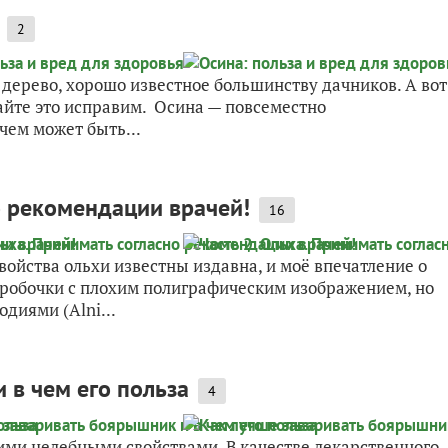
2
дерево, хорошо известное большинству дачников. А вот
вайте это исправим. Осина — повсеместно
чем может быть...
о рекомендации врачей!
16
ойства ольхи известны издавна, и моё впечатление о
коробочки с плохим полиграфическим изображением, но
иями (Alni...
 в чем его польза
4
ими целебными свойствами. В качестве лекарственного