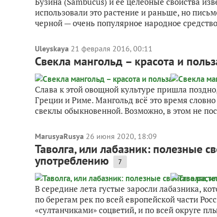
Бузина (Sambucus) и ее целебные свойства из
использовали это растение и раньше, но пись
черной — очень популярное народное средство 
Uleyskaya
21 февраля 2016, 00:11
Свекла мангольд – красота и польз
Слава к этой овощной культуре пришла поздно,
Греции и Риме. Мангольд всё это время словно
свеклы обыкновенной. Возможно, в этом не по
MarusyaRusya
26 июня 2020, 18:09
Таволга, или лабазник: полезные с
употреблению
7
В середине лета густые заросли лабазника, ко
по берегам рек по всей европейской части Р
«султанчиками» соцветий, и по всей округе пл