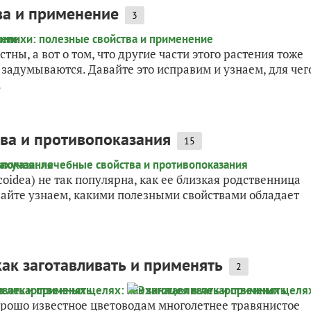
ва и применение
3
ны, а вот о том, что другие части этого растения тоже
 задумываются. Давайте это исправим и узнаем, для чег
.
ва и противопоказания
15
coidea) не так популярна, как ее близкая родственница
авайте узнаем, какими полезными свойствами обладает
как заготавливать и применять
2
орошо известное цветоводам многолетнее травянистое