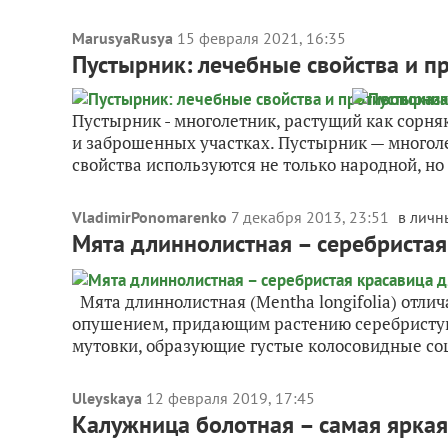
MarusyaRusya
15 февраля 2021, 16:35
Пустырник: лечебные свойства и п
Пустырник - многолетник, растущий как сорняк
и заброшенных участках. Пустырник — многоле
свойства используются не только народной, но 
VladimirPonomarenko
7 декабря 2013, 23:51
в личн
Мята длиннолистная – серебристая
Мята длиннолистная (Mentha longifolia) отлич
опушением, придающим растению серебристую
мутовки, образующие густые колосовидные соц
Uleyskaya
12 февраля 2019, 17:45
Калужница болотная – самая яркая