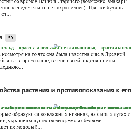
вестны со времен Плиния Старшего (возможно, знахари
менных свидетельств не сохранилось). Цветки бузины
от...
а
50
 несмотря на то что она была известна еще в Древней
 был на втором плане, в тени своей родственницы –
следнюю...
войства растения и противопоказания к ег
торые образуются во влажных низинах, на сырых лугах и
оссии, украшены пушистыми кремово-белыми
ывет их медовый...