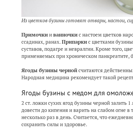
Из цветков бузины готовят отвары, настои, си
Примочки
и
ванночки
с настоем цветков нар
ссадинах, ранах.
Припарки
с цветками бузины
суставов, подагре и невралгии. Кроме того, цв
применяемых при хроническом панкреатите, б
Ягоды бузины черной
считаются действенным
Народная медицина рекомендует такой рецепт 
Ягоды бузины с медом для омолож
2 ст. ложки сухих ягод бузины черной залить 1
довести до кипения и варить на слабом огне в 
несколько раз в день. Считается, что ежеднев
сохранить силы и здоровье.