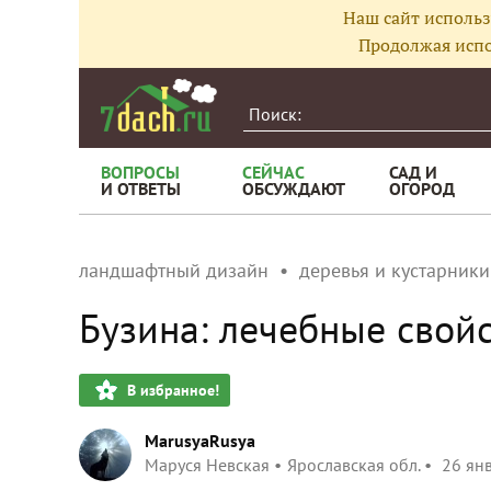
Наш сайт использ
Продолжая испо
ВОПРОСЫ
СЕЙЧАС
САД И
И ОТВЕТЫ
ОБСУЖДАЮТ
ОГОРОД
ландшафтный дизайн
деревья и кустарники
Бузина: лечебные свой
В избранное!
MarusyaRusya
Маруся Невская
Ярославская обл.
26 ян