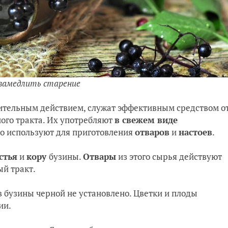
 замедлить старение
ительным действием, служат эффективным средством о
ого тракта. Их употребляют
в свежем виде
бо используют для приготовления
отваров
и
настоев
.
стья
и
кору
бузины.
Отвары
из этого сырья действуют
ый тракт.
бузины черной не установлено. Цветки и плоды
ии.