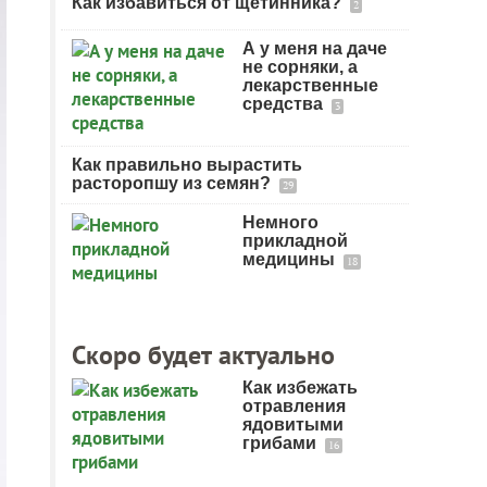
Как избавиться от щетинника?
2
А у меня на даче
не сорняки, а
лекарственные
средства
3
Как правильно вырастить
расторопшу из семян?
29
Немного
прикладной
медицины
18
Скоро будет актуально
Как избежать
отравления
ядовитыми
грибами
16