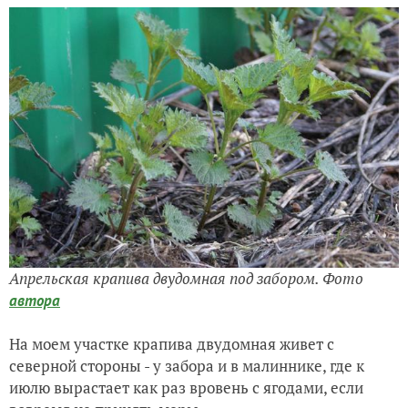
Апрельская крапива двудомная под забором. Фото
автора
На моем участке крапива двудомная живет с
северной стороны - у забора и в малиннике, где к
июлю вырастает как раз вровень с ягодами, если