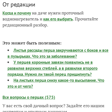
От редакции
на даче нужен проточный
Когда и почему
воднонагреватель и
. Прочитайте
как его выбрать
редакционный разбор.
Это может быть полезным:
Листья рассады перца закручиваются с боков и все
в пузырьках. Что это за заболевание?
У перцев коронные завязи появились не в
развилке верхних стеблей, а в развилке второго
порядка. Нужно ли такой перец прищипнуть?
На листьях перца снизу какое-то высыпание. Что
это и от чего?
Все вопросы о перцах (575)
У вас есть свой дачный вопрос? Задайте его нашим
экспертам и опытным дачникам.