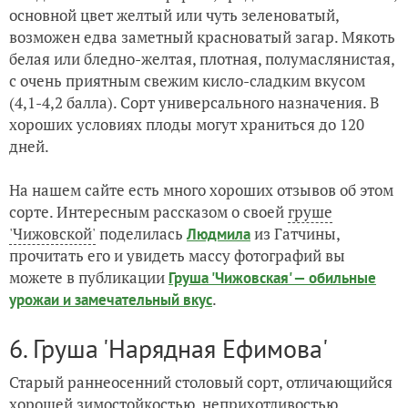
основной цвет желтый или чуть зеленоватый,
возможен едва заметный красноватый загар. Мякоть
белая или бледно-желтая, плотная, полумаслянистая,
с очень приятным свежим кисло-сладким вкусом
(4,1-4,2 балла). Сорт универсального назначения. В
хороших условиях плоды могут храниться до 120
дней.
На нашем сайте есть много хороших отзывов об этом
сорте. Интересным рассказом о своей
груше
'Чижовской'
поделилась
из Гатчины,
Людмила
прочитать его и увидеть массу фотографий вы
можете в публикации
Груша 'Чижовская' — обильные
.
урожаи и замечательный вкус
6. Груша 'Нарядная Ефимова'
Старый раннеосенний столовый сорт, отличающийся
хорошей зимостойкостью, неприхотливостью,