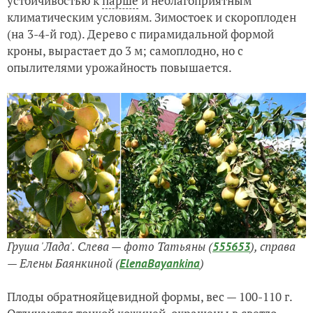
устойчивостью к
парше
и неблагоприятным
климатическим условиям. Зимостоек и скороплоден
(на 3-4-й год). Дерево с пирамидальной формой
кроны, вырастает до 3 м; самоплодно, но с
опылителями урожайность повышается.
Груша 'Лада'. Слева — фото Татьяны (
), справа
555653
— Елены Баянкиной (
)
ElenaBayankina
Плоды обратнояйцевидной формы, вес — 100-110 г.