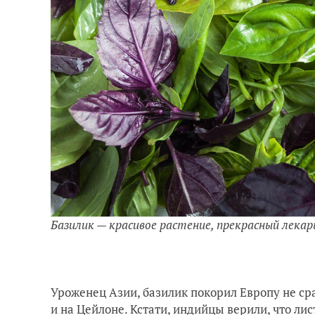
Базилик — красивое растение, прекрасный лекар
Уроженец Азии, базилик покорил Европу не сра
и на Цейлоне. Кстати, индийцы верили, что лис