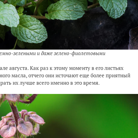
темно-зелеными и даже зелено-фиолетовыми
ле августа. Как раз к этому моменту в его листьях
ого масла, отчего они источают еще более приятный
ирать их лучше всего именно в это время.