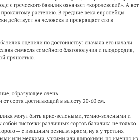
оде с греческого базилик означает «королевский». А вот
к проклятому растению. В средние века европейцы
ски действует на человека и превращает его в
базилик оценили по достоинству: сначала его начали
 слава символа семейного благополучия и плодородия,
ной пряностью.
ение, образующее очень
 от сорта достигающий в высоту 20-60 см.
илика могут быть ярко-зелеными, темно-зелеными и
собой листочки различных сортов базилика не только
второго — с изящным резным краем, ну а у третьих
ыми или мелкими, узкими или широкими, но именно из