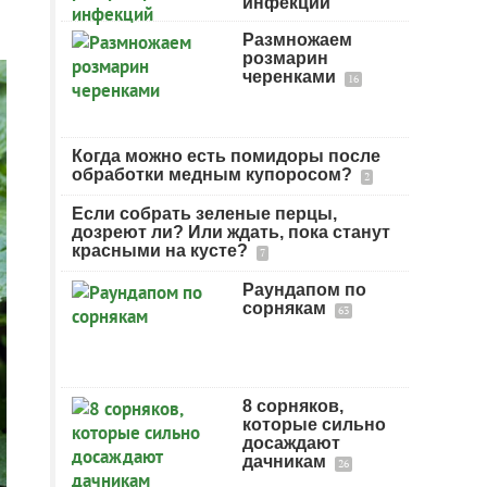
инфекций
Размножаем
розмарин
черенками
16
Когда можно есть помидоры после
обработки медным купоросом?
2
Если собрать зеленые перцы,
дозреют ли? Или ждать, пока станут
красными на кусте?
7
Раундапом по
сорнякам
63
8 сорняков,
которые сильно
досаждают
дачникам
26