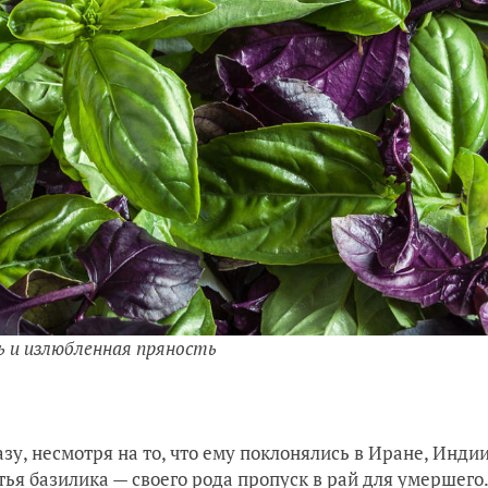
ь и излюбленная пряность
зу, несмотря на то, что ему поклонялись в Иране, Инди
тья базилика — своего рода пропуск в рай для умершего.