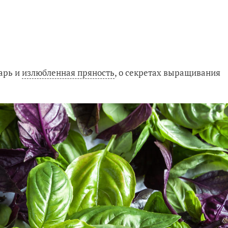
арь и
излюбленная пряность
, о секретах выращивания