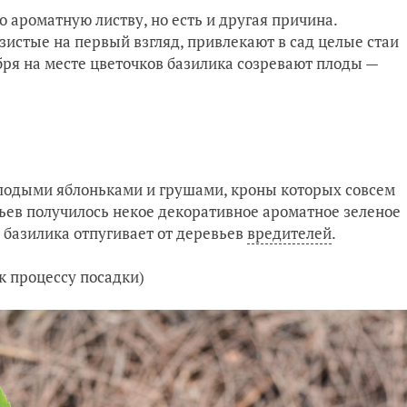
о ароматную листву, но есть и другая причина.
зистые на первый взгляд, привлекают в сад целые стаи
ря на месте цветочков базилика созревают плоды —
олодыми яблоньками и грушами, кроны которых совсем
вьев получилось некое декоративное ароматное зеленое
х базилика отпугивает от деревьев
вредителей
.
 к процессу посадки)