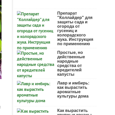
Препарат
"Коллайдер" для
защиты сада и
огорода от
гусениц и
колорадского
жука. Инструкция
по применению
Простые, но
действенные
народные
средства от
вредителей
капусты
Лавр и имбирь:
как вырастить
ароматные
культуры дома
и
Как вырастить
крупные кочаны.