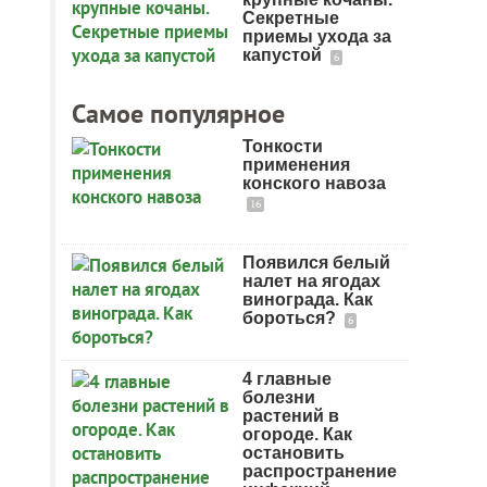
Секретные
приемы ухода за
капустой
6
Самое популярное
Тонкости
применения
конского навоза
16
Появился белый
налет на ягодах
винограда. Как
бороться?
6
4 главные
болезни
растений в
огороде. Как
остановить
распространение
-