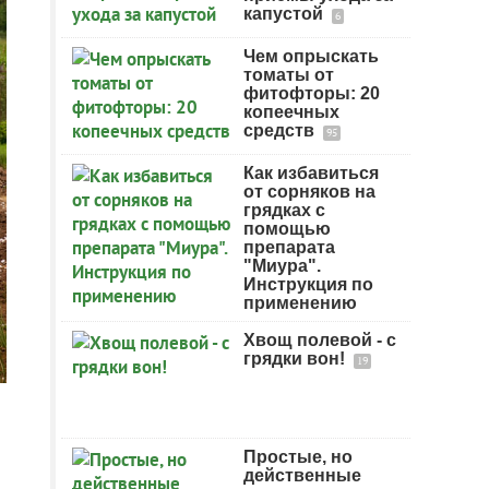
капустой
6
Чем опрыскать
томаты от
фитофторы: 20
копеечных
средств
95
Как избавиться
от сорняков на
грядках с
помощью
препарата
"Миура".
Инструкция по
применению
Хвощ полевой - с
грядки вон!
19
Простые, но
действенные