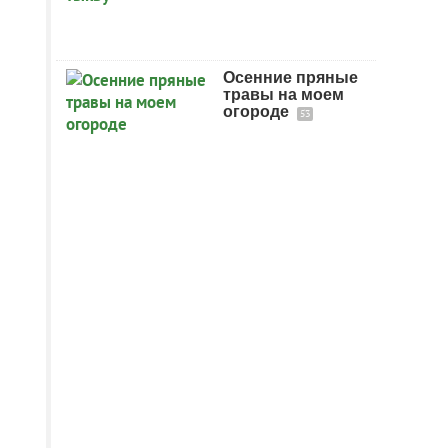
Осенние пряные
травы на моем
огороде
53