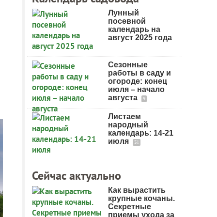
Лунный
посевной
календарь на
август 2025 года
Сезонные
работы в саду и
огороде: конец
июля – начало
августа
9
Листаем
народный
календарь: 14-21
июля
31
Сейчас актуально
Как вырастить
крупные кочаны.
Секретные
приемы ухода за