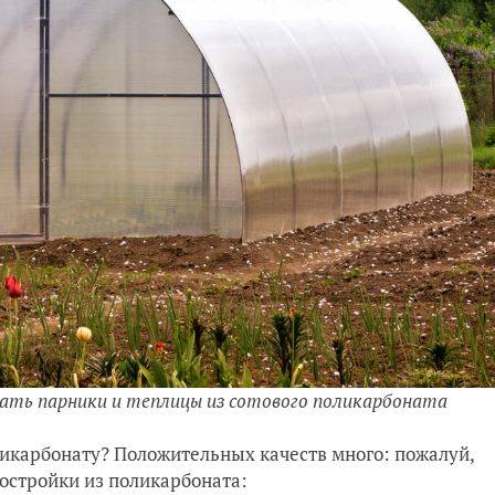
ать парники и теплицы из сотового поликарбоната
ликарбонату? Положительных качеств много: пожалуй,
постройки из поликарбоната: