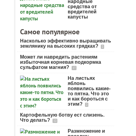
народные
средства от
вредителей
капусты
Самое популярное
Насколько эффективно выращивать
землянику на высоких грядках?
2
Может ли навредить растениям
избыточная корневая подкормка
сульфатом магния?
17
На листьях
яблонь
появились какие-
то пятна. Что это
и как бороться с
этим?
2
Картофельную ботву ест слизень.
Что делать?
12
Размножение и