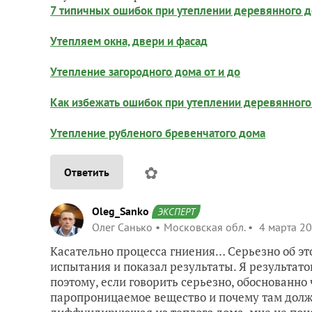
7 типичных ошибок при утеплении деревянного 
Утепляем окна, двери и фасад
Утепление загородного дома от и до
Как избежать ошибок при утеплении деревянного
Утепление рубленого бревенчатого дома
✿
Ответить
Oleg_Sanko
ЭКСПЕРТ
Олег Санько
Московская обл.
4 марта 20
Касательно процесса гниения… Серьезно об э
испытания и показал результаты. Я результатов
поэтому, если говорить серьезно, обоснованно
паропроницаемое вещество и почему там дол