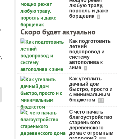
мощно режет
любую траву,
поросль и даже
борщевик
1
о
Скоро будет актуально
Как подготовить
летний
водопровод и
,
систему
автополива к
зиме
1
Как утеплить
дачный дом
быстро, просто и
с минимальным
бюджетом
113
С чего начать
благоустройство
старенького
деревенского
дома с огромным
огородом?
115