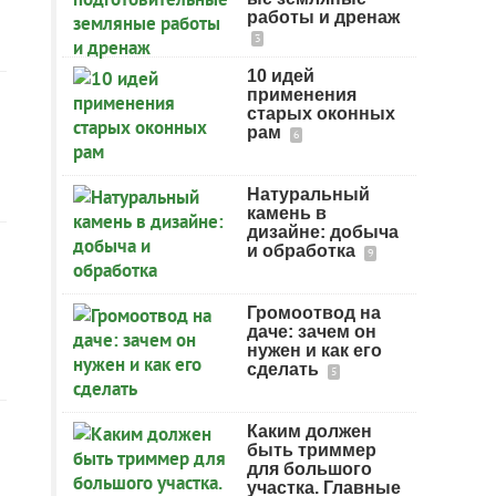
работы и дренаж
3
10 идей
применения
старых оконных
рам
6
Натуральный
камень в
дизайне: добыча
и обработка
9
Громоотвод на
даче: зачем он
нужен и как его
сделать
5
Каким должен
быть триммер
для большого
участка. Главные