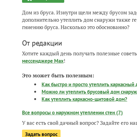
Дом из бруса. Изнутри щели между брусом зад
дополнительно утеплить дом снаружи также ге
гниению бруса. Насколько это обоснованно?
От редакции
Хотите каждый день получать полезные советы
!
мессенджере Max
Это может быть полезным:
Как быстро и просто утеплить каркасный
Можно ли утеплить брусовый дом снаружи
Как утеплить каркасно-щитовой дом?
Все вопросы о наружном утеплении стен (7)
У вас есть свой дачный вопрос? Задайте его 
Задать вопрос