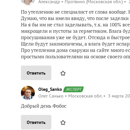
Александр
Протвино (Московская обл.)
2
По утеплению не специалист от слова вообще. 
Думаю, что вы имели ввиду, что после заделки
На я бы им не стал заделывать, т.к. на 100% вс
микрощели и пустоты за герметиком. Влага буд
просушивания уже не будет. Отсюда и быстрое 
Щели будут законопачены, а влага будет испар
Про утепления дома снаружи на сайте много ес
простыми пользователями на основе своего оп
✿
Ответить
Oleg_Sanko
ЭКСПЕРТ
Олег Санько
Московская обл.
3 марта 20
Добрый день Фобос
✿
Ответить