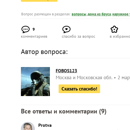
Вопрос размещен в разделах:
вопросы
,
дома из бруса
,
наружное 
9
комментариев
спасибо за вопрос
в избранн
Автор вопроса:
FOBOS123
Москва и Московская обл.
2 мар
Сказать спасибо!
Все ответы и комментарии (
9
)
Protva