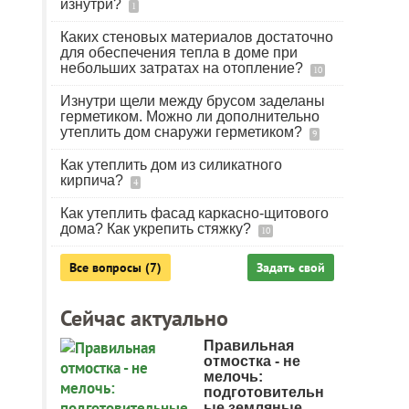
изнутри?
1
Каких стеновых материалов достаточно
для обеспечения тепла в доме при
небольших затратах на отопление?
10
Изнутри щели между брусом заделаны
герметиком. Можно ли дополнительно
утеплить дом снаружи герметиком?
9
Как утеплить дом из силикатного
кирпича?
4
Как утеплить фасад каркасно-щитового
дома? Как укрепить стяжку?
10
Все вопросы (7)
Задать свой
Сейчас актуально
Правильная
отмостка - не
мелочь:
подготовительн
ые земляные