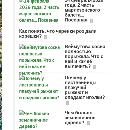
14 февраля 2026
года. 2 часть
марлезонского
балета...
Посевная
2
Как понять, что черенки роз дали
корешки?
2
Веймутова сосна
полностью
порыжела. Что с
ней и как её
вылечить?
2
Почему у
лиственницы
плакучей
рыжеют и
опадают иголки?
3
Чем больно
земляничное
дерево?
2