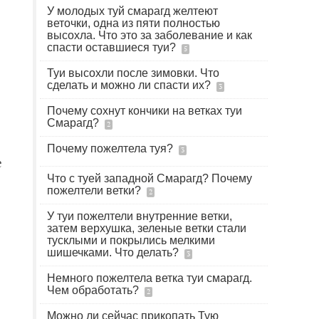
У молодых туй смарагд желтеют
веточки, одна из пяти полностью
высохла. Что это за заболевание и как
спасти оставшиеся туи?
5
Туи высохли после зимовки. Что
сделать и можно ли спасти их?
3
Почему сохнут кончики на ветках туи
Смарагд?
2
Почему пожелтела туя?
3
е
Что с туей западной Смарагд? Почему
пожелтели ветки?
2
У туи пожелтели внутренние ветки,
затем верхушка, зеленые ветки стали
тусклыми и покрылись мелкими
шишечками. Что делать?
3
Немного пожелтела ветка туи смарагд.
Чем обработать?
2
Можно ли сейчас прикопать Тую