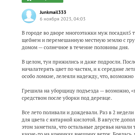
Junkmail333
6 ноября 2023, 04:03
В городе во дворе многоэтажки муж посадил
5 
щебнем и перемешанн
ую местную землю с гру
дом
ом — солнечное в течение половины дня.
В целом, туи п
рижились и даже подросли.
Посл
начала
терять цвет по частям, и к середине лет
особо ломкие, лелеяли надежду, что, возможно
Грешила на уборщицу подъезда — возможно, «
средством после уборки под деревце.
Все лето поливали и дождевали. Раз в 2 неде
для цвета с янтарной кислотой.
В августе допол
этом заметила, что остальные деревья начали т
какие-то на кончиках внешних веток. Боялась, 