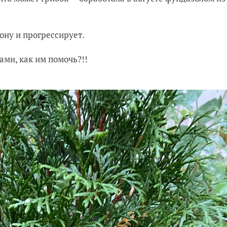
ону и прог
рессирует.
ами, как им по
моч
ь?!!