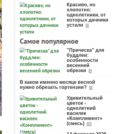
Красиво, но
хлопотно:
однолетники, от
которых дачники
устали
2
Самое популярное
"Прическа" для
буддлеи:
особенности
весенней
обрезки
4
В каком именно месяце весной
нужно обрезать гортензии?
7
Удивительный
цветок -
однолетний
василек
«Комплимент»
(смесь)
20