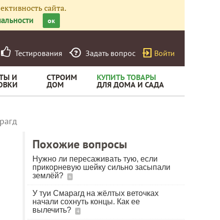
ективность сайта.
альности
ок
Тестирования
Задать вопрос
Войти
ТЫ И
СТРОИМ
КУПИТЬ ТОВАРЫ
ОВКИ
ДОМ
ДЛЯ ДОМА И САДА
рагд
Похожие вопросы
Нужно ли пересаживать тую, если
прикорневую шейку сильно засыпали
землёй?
6
У туи Смарагд на жёлтых веточках
начали сохнуть концы. Как ее
вылечить?
4