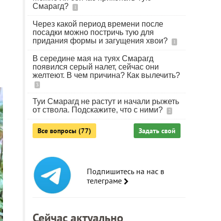
Смарагд?
1
Через какой период времени после
посадки можно постричь тую для
придания формы и загущения хвои?
1
В середине мая на туях Смарагд
появился серый налет, сейчас они
желтеют. В чем причина? Как вылечить?
3
Туи Смарагд не растут и начали рыжеть
от ствола. Подскажите, что с ними?
2
Все вопросы (77)
Задать свой
Подпишитесь на нас в
телеграме
Сейчас актуально