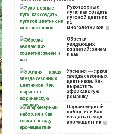
Рукотворные
луга: как создать
луговой цветник
из
многолетников
7
Обрезка
увядающих
соцветий: зачем
и как
Урсиния — яркая
звезда сезонных
цветников. Как
вырастить
африканскую
ромашку
Парфюмерный
набор, или Как
создать в саду
аромацветник
9