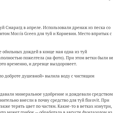
туй Смарагд в апреле. Использовали дренаж из песка со
нтом Morris Green для туй и Корневин. Место впритык с
е обильн
ых дождей в конце мая одна из туй
а
полностью пожелтела (на фото).
При этом ветки были н
 это временно, и деревце выздоровеет.
по доброте душевной» вылила воду с чистящим
ли давали минеральное удобрение и дождевали средством
нительно внесли в почву средство для туй florovit.
При
акже терять цвет по частям. Какие-то в ветках изнутри,
что может грибок — обработала в а
вгусте фундазолом из