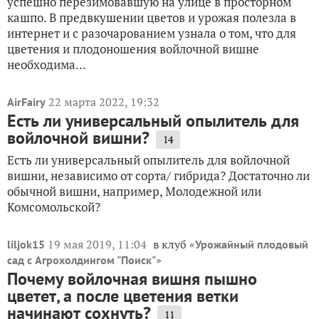
успешно перезимовавшую на улице в просторном
кашпо. В предвкушении цветов и урожая полезла в
интернет и с разочарованием узнала о том, что для
цветения и плодоношения войлочной вишне
необходима...
22 марта 2022, 19:32
AirFairy
Есть ли универсальный опылитель для
войлочной вишни?
14
Есть ли универсальный опылитель для войлочной
вишни, независимо от сорта/ гибрида? Достаточно ли
обычной вишни, например, Молодежной или
Комсомольской?
19 мая 2019, 11:04
в клуб «
liljok15
Урожайный плодовый
»
сад с Агрохолдингом "Поиск"
Почему войлочная вишня пышно
цветет, а после цветения ветки
начинают сохнуть?
11