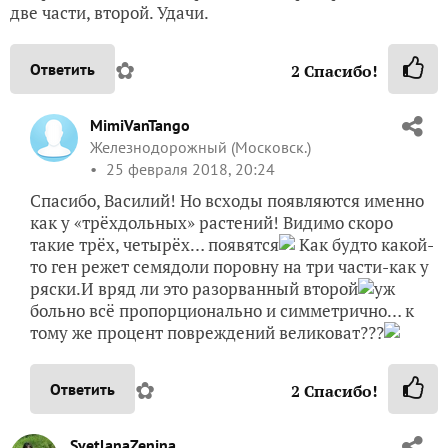
две части, второй. Удачи.
✿
Ответить
2
Спасибо!
MimiVanTango
Железнодорожный (Московск.)
25 февраля 2018, 20:24
Спасибо, Василий! Но всходы появляются именно
как у «трёхдольных» растений! Видимо скоро
такие трёх, четырёх… появятся
Как будто какой-
то ген режет семядоли поровну на три части-как у
ряски.И вряд ли это разорванный второй
уж
больно всё пропорционально и симметрично… к
тому же процент повреждений великоват???
✿
Ответить
2
Спасибо!
SvetlanaZenina