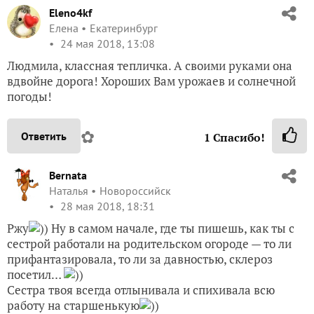
Eleno4kf
Елена
Екатеринбург
24 мая 2018, 13:08
Людмила, классная тепличка. А своими руками она
вдвойне дорога! Хороших Вам урожаев и солнечной
погоды!
✿
Ответить
1
Спасибо!
Bernata
Наталья
Новороссийск
28 мая 2018, 18:31
Ржу
)) Ну в самом начале, где ты пишешь, как ты с
сестрой работали на родительском огороде — то ли
прифантазировала, то ли за давностью, склероз
посетил…
))
Сестра твоя всегда отлынивала и спихивала всю
работу на старшенькую
))