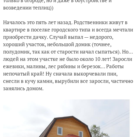
только в огороде, но и даже в обустройстве и
возведении теплиц))
Началось это пять лет назад. Родственники живут в
квартире в поселке городского типа и всегда мечтали
приобрести дачку. Случай выпал — недорого,
хороший участок, небольшой домик (точнее,
полудомик, так как от старости начал сыпаться). Но…
людей на этом участке не было около 10 лет! Заросли
ежевики, малины, лес рябины и березок… Работы
непочатый край! Ну сначала выкорчевали пни,
снесли в кучу камни, вырубили все заросли, частично
занялись домом.