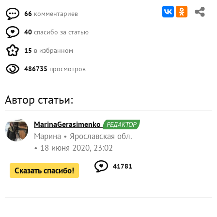
66
комментариев
40
спасибо за статью
15
в избранном
486735
просмотров
Автор статьи:
MarinaGerasimenko
РЕДАКТОР
Марина
Ярославская обл.
18 июня 2020, 23:02
41781
Сказать спасибо!