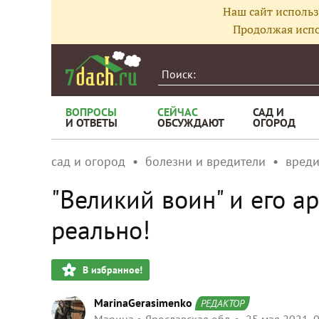
Наш сайт использ
Продолжая испо
ВОПРОСЫ
СЕЙЧАС
САД И
И ОТВЕТЫ
ОБСУЖДАЮТ
ОГОРОД
сад и огород
болезни и вредители
вреди
"Великий воин" и его а
реально!
В избранное!
MarinaGerasimenko
РЕДАКТОР