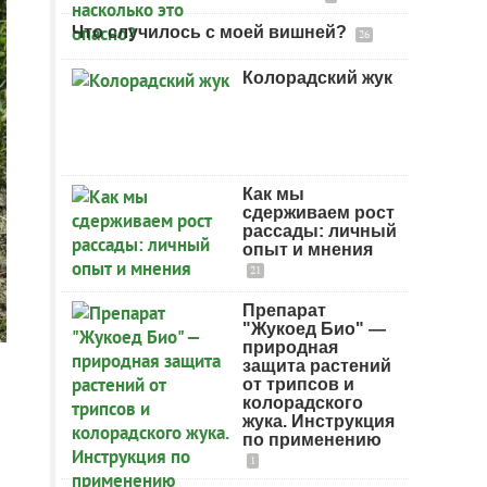
Что случилось с моей вишней?
26
Колорадский жук
Как мы
сдерживаем рост
рассады: личный
опыт и мнения
21
Препарат
"Жукоед Био" —
природная
защита растений
от трипсов и
колорадского
жука. Инструкция
по применению
1