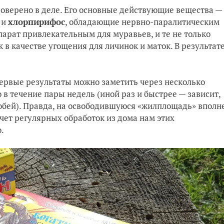
проверено в деле. Его основные действующие вещества —
и
хлорпирифос
, обладающие нервно-паралитическим
арат привлекательным для муравьев, и те не только
к в качестве угощения для личинок и маток. В результат
Первые результаты можно заметить через несколько
в течение пары недель (иной раз и быстрее — зависит,
собей). Правда, на освободившуюся «жилплощадь» вполн
счет регулярных обработок из дома нам этих
ю.