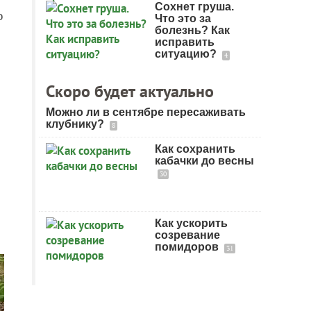
Сохнет груша.
о
Что это за
болезнь? Как
исправить
ситуацию?
4
Скоро будет актуально
Можно ли в сентябре пересаживать
клубнику?
8
Как сохранить
кабачки до весны
30
Как ускорить
созревание
помидоров
31