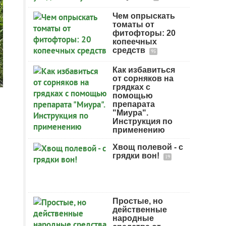
Чем опрыскать
томаты от
фитофторы: 20
копеечных
средств
95
Как избавиться
от сорняков на
грядках с
помощью
препарата
"Миура".
Инструкция по
применению
Хвощ полевой - с
грядки вон!
19
Простые, но
действенные
народные