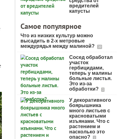
средства от
вредителей
капусты
Самое популярное
е
Что из низких культур можно
высадить в 2-х метровые
междурядья между малиной?
20
Сосед обработал
участок
е
гербицидами,
теперь у малины
больные листья.
Это из-за
обработки?
2
У декоративного
боярышника
много листьев с
красноватыми
изъянами. Что с
растением и
насколько это
опасно?
1