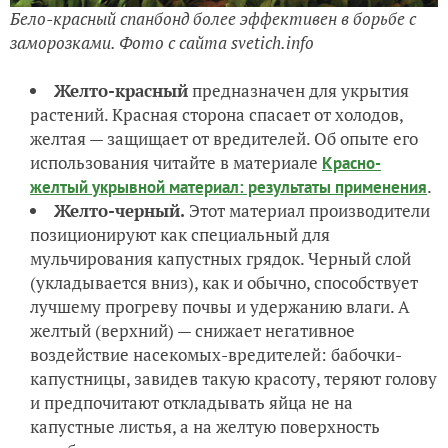
Бело-красный спанбонд более эффективен в борьбе с
заморозками. Фото с сайта svetich.info
Желто-красный
предназначен для укрытия
растений. Красная сторона спасает от холодов,
желтая — защищает от вредителей. Об опыте его
использования читайте в материале
Красно-
.
желтый укрывной материал: результаты применения
Желто-черный.
Этот материал производители
позиционируют как специальный для
мульчирования капустных грядок. Черный слой
(укладывается вниз), как и обычно, способствует
лучшему прогреву почвы и удержанию влаги. А
желтый (верхний) — снижает негативное
воздействие насекомых-вредителей: бабочки-
капустницы, завидев такую красоту, теряют голову
и предпочитают откладывать яйца не на
капустные листья, а на желтую поверхность