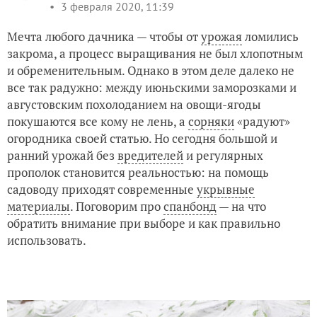
3 февраля 2020, 11:39
Мечта любого дачника — чтобы от
урожая
ломились
закрома, а процесс выращивания не был хлопотным
и обременительным. Однако в этом деле далеко не
все так радужно: между июньскими заморозками и
августовским похолоданием на овощи-ягоды
покушаются все кому не лень, а
сорняки
«радуют»
огородника своей статью. Но сегодня большой и
ранний урожай без
вредителей
и регулярных
прополок становится реальностью: на помощь
садоводу приходят современные
укрывные
материалы
. Поговорим про
спанбонд
— на что
обратить внимание при выборе и как правильно
использовать.