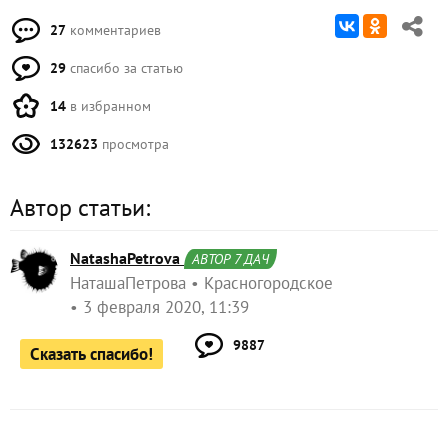
27
комментариев
29
спасибо за статью
14
в избранном
132623
просмотра
Автор статьи:
NatashaPetrova
АВТОР 7 ДАЧ
НаташаПетрова
Красногородское
3 февраля 2020, 11:39
9887
Сказать спасибо!