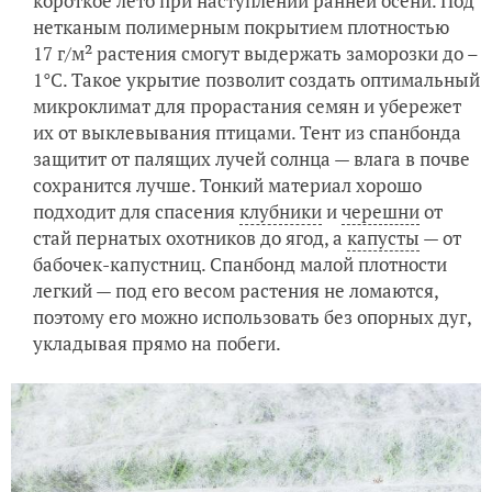
короткое лето при наступлении ранней осени. Под
нетканым полимерным покрытием плотностью
17 г/м² растения смогут выдержать заморозки до –
1°С. Такое укрытие позволит создать оптимальный
микроклимат для прорастания семян и убережет
их от выклевывания птицами. Тент из спанбонда
защитит от палящих лучей солнца — влага в почве
сохранится лучше. Тонкий материал хорошо
подходит для спасения
клубники
и
черешни
от
стай пернатых охотников до ягод, а
капусты
— от
бабочек-капустниц. Спанбонд малой плотности
легкий — под его весом растения не ломаются,
поэтому его можно использовать без опорных дуг,
укладывая прямо на побеги.