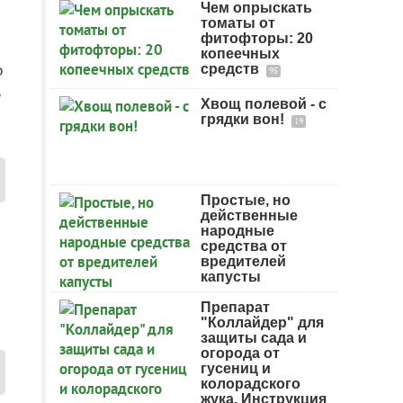
Чем опрыскать
томаты от
фитофторы: 20
копеечных
о
средств
95
,
Хвощ полевой - с
грядки вон!
19
Простые, но
действенные
народные
средства от
вредителей
капусты
Препарат
"Коллайдер" для
защиты сада и
огорода от
гусениц и
колорадского
жука. Инструкция