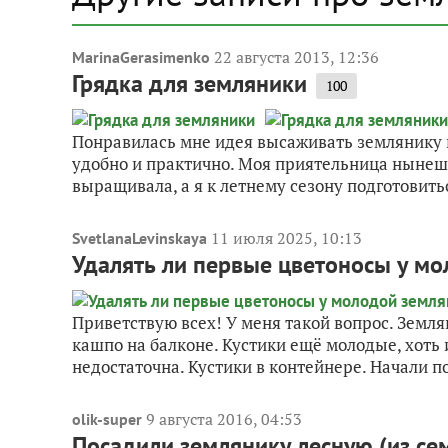
22 августа 2013, 12:36
MarinaGerasimenko
Грядка для земляники
100
Понравилась мне идея высаживать землянику
удобно и практично. Моя приятельница нынешни
выращивала, а я к летнему сезону подготовитьс
11 июля 2025, 10:13
SvetlanaLevinskaya
Удалять ли первые цветоносы у м
Приветствую всех! У меня такой вопрос. Земля
кашпо на балконе. Кустики ещё молодые, хоть 
недостаточна. Кустики в контейнере. Начали по
9 августа 2016, 04:53
olik-super
Посадили землянику лесную (из се