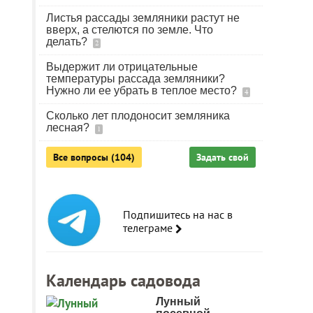
Листья рассады земляники растут не
вверх, а стелются по земле. Что
делать?
2
Выдержит ли отрицательные
температуры рассада земляники?
Нужно ли ее убрать в теплое место?
4
Сколько лет плодоносит земляника
лесная?
1
Все вопросы (104)
Задать свой
Подпишитесь на нас в
телеграме
Календарь садовода
Лунный