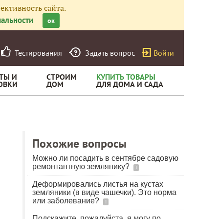
ективность сайта.
альности
ок
Тестирования
Задать вопрос
Войти
ТЫ И
СТРОИМ
КУПИТЬ ТОВАРЫ
ОВКИ
ДОМ
ДЛЯ ДОМА И САДА
Похожие вопросы
Можно ли посадить в сентябре садовую
ремонтантную землянику?
1
Деформировались листья на кустах
земляники (в виде чашечки). Это норма
или заболевание?
1
Подскажите, пожалуйста, я могу по