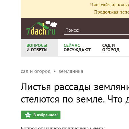
Наш сайт использ
Продолжая испо
ВОПРОСЫ
СЕЙЧАС
САД И
И ОТВЕТЫ
ОБСУЖДАЮТ
ОГОРОД
сад и огород
земляника
Листья рассады земляни
стелются по земле. Что 
В избранное!
Вопрос от нашего подписчика Олега: