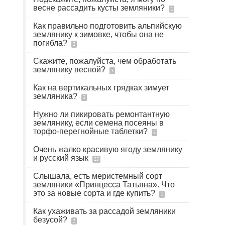
весне рассадить кусты земляники?
2
Как правильно подготовить альпийскую
землянику к зимовке, чтобы она не
погибла?
2
Скажите, пожалуйста, чем обработать
землянику весной?
3
Как на вертикальных грядках зимует
земляника?
3
Нужно ли пикировать ремонтантную
землянику, если семена посеяны в
торфо-перегнойные таблетки?
5
Очень жалко красивую ягоду землянику
и русский язык
25
Слышала, есть меристемный сорт
земляники «Принцесса Татьяна». Что
это за новые сорта и где купить?
1
Как ухаживать за рассадой земляники
безусой?
2