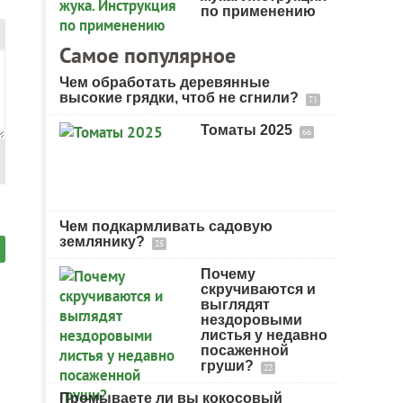
по применению
Самое популярное
Чем обработать деревянные
высокие грядки, чтоб не сгнили?
71
Томаты 2025
66
Чем подкармливать садовую
землянику?
25
Почему
скручиваются и
выглядят
нездоровыми
листья у недавно
посаженной
груши?
22
Промываете ли вы кокосовый