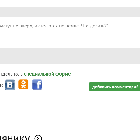
специальной форме
отдельно, в
з:
добавить комментарий
лянику