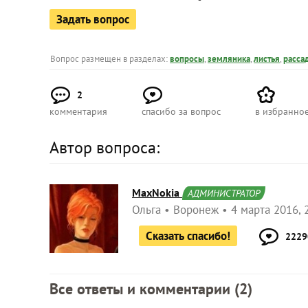
Задать вопрос
Вопрос размещен в разделах:
вопросы
,
земляника
,
листья
,
расса
2
комментария
спасибо за вопрос
в избранно
Автор вопроса:
MaxNokia
АДМИНИСТРАТОР
Ольга
Воронеж
4 марта 2016, 
Сказать спасибо!
2229
Все ответы и комментарии (
2
)