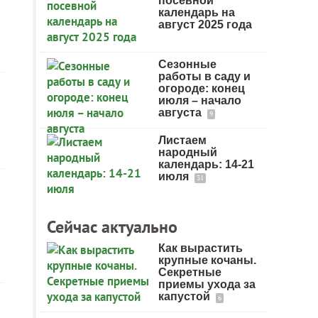
посевной
календарь на
август 2025 года
Сезонные
работы в саду и
огороде: конец
июля – начало
августа
9
Листаем
народный
календарь: 14-21
июля
31
Сейчас актуально
Как вырастить
крупные кочаны.
Секретные
приемы ухода за
капустой
6