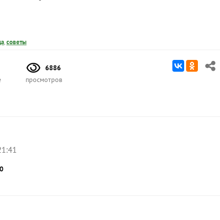
да
,
советы
6886
е
просмотров
21:41
0