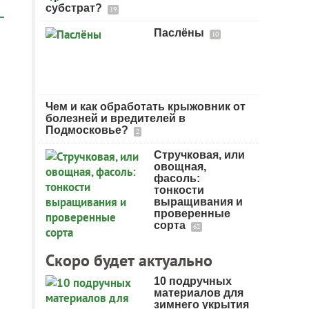
субстрат?
19
Паслёны
10
Чем и как обработать крыжовник от
болезней и вредителей в
Подмосковье?
2
Стручковая, или
овощная,
фасоль:
тонкости
выращивания и
проверенные
сорта
62
Скоро будет актуально
10 подручных
материалов для
зимнего укрытия