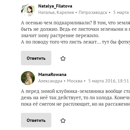
Natalya_Filatova
Наталья, Карелия
Петрозаводск
5 марта 
А осенью чем подкармливали? В том, что земл
быть не должно. Ведь ее листочки зелеными и 
значит зиму растрение пережило.
А по поводу того что листь лежат… тут бы фотк
✿
Ответить
MamaRowana
Александра
Москва
5 марта 2016, 18:51
А перед зимой клубника-земляника вообще ста
день на неё так действует, то ли холода. Конеч
пока её снегом не расплющит, но на рассаженн
✿
Ответить