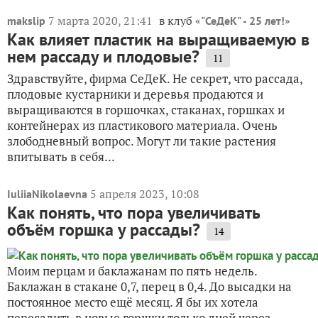
7 марта 2020, 21:41
в клуб «
»
makslip
"СеДеК" - 25 лет!
Как влияет пластик на выращиваемую в
нем рассаду и плодовые?
11
Здравствуйте, фирма СеДеК. Не секрет, что рассада,
плодовые кустарники и деревья продаются и
выращиваются в горшочках, стаканах, горшках и
контейнерах из пластикового материала. Очень
злободневный вопрос. Могут ли такие растения
впитывать в себя...
5 апреля 2023, 10:08
IuliiaNikolaevna
Как понять, что пора увеличивать
объём горшка у рассады?
14
Моим перцам и баклажанам по пять недель.
Баклажан в стакане 0,7, перец в 0,4. До высадки на
постоянное место ещё месяц. Я бы их хотела
пересадить в новые горшки только дней через